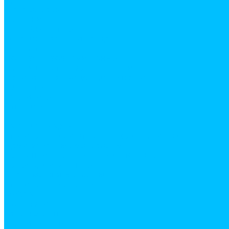
Фотогалерея
Покупки
Способы оплаты
Условия доставки товара
Возврат товара
Процесс передачи данных
Пользовательское соглашение
Политика конфиденциальности
Контакты
Реквизиты
Оплатить
...
Каталог товаров
Строительные и отделочные материалы
Армировочные материалы
Серпянки, стеклохолсты малярные
Сетки армированные
Скотч, малярные ленты
Строительные ленты
Фибра
Газоблоки
Гипсокартон
Карнизы жалюзи