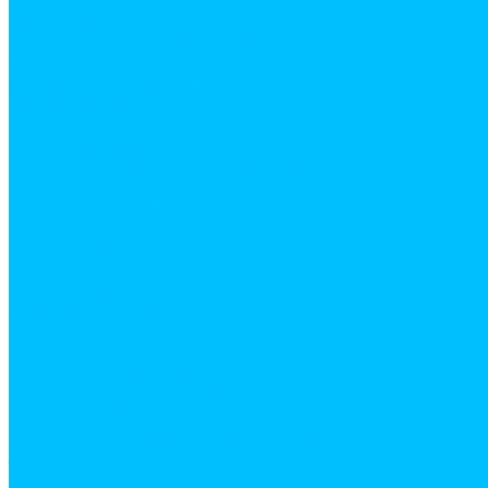
Бетоноконтакт
Герметики
Вентиляционное оборудование
Вентиляторы
Элементы системы вентиляции
Водоснабжение
Водонагреватели
Водоотведение
Инструменты и аксессуары для труб
Все для сада
горшки и кашпо
грунт
садовые фигуры
Инструмент
Аксессуары для электроинструмента
Измерительный инструмент
Ручной инструмент
Сантехника
Аксесуары для ванной комнаты
Ванны и комплектующие
Душевое оборудование
Средства индивидуальной защиты
Защитная одежда
Каски строительные