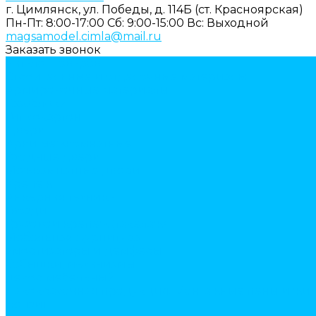
г. Цимлянск, ул. Победы, д. 114Б (ст. Красноярская)
Пн-Пт: 8:00-17:00
Cб: 9:00-15:00
Вс: Выходной
magsamodel.cimla@mail.ru
Заказать звонок
Каталог товаров
Строительные и отделочные материалы
Армировочные материалы
Газоблоки
Гипсокартон
Двери
Арки межкомнатные
Входные двери
Межкомнатные двери
Крепеж
Анкерная техника
Гвозди
Грузовой крепеж (такелаж)
Мебельная фурнитура
амортизаторы и демферы
бобышки, механизмы
декор мебельный
Лакокрасочная продукция. Монтажные пены и жи
Бензин