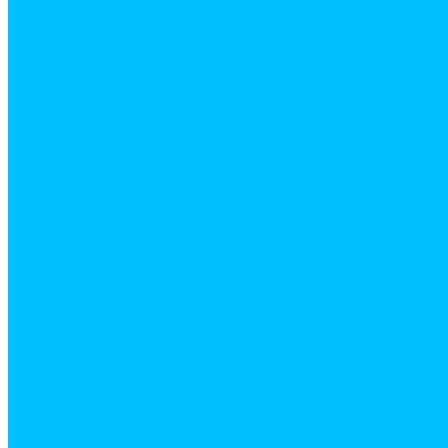
Наколенники
Хозяйственные товары
веревки
гладильные доски и сушки для белья, лианы
дверные коврики
Электротовары
Дверные звонки
Кабель, провод и монтаж
Осветительные приборы и элементы питания
Услуги
Резка
Резка металла, доски, фанеры, линолеума и т.д.
Доставка
Кран манипулятор
Газель
Компания
Новости
Статьи
Отзывы
Вакансии
Политика конфиденциальности
Политика обработки персональных данных
Сертификаты
Бренды