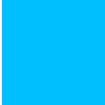
Кирпич
Кровельные материалы
Ламинат
Металлопрокат
Арматура
Квадрат
Лист
Полоса
Профилированный лист
Труба
Труба профильная
Уголок
Швеллер
Панели МДФ
Панели ПВХ
Пиломатериалы
Брус строганный
ДВП
Доска обрезная, брус
ДСП
ОСП
Плинтус, обналичник, штапик
Фанера
Плинтус ПВХ