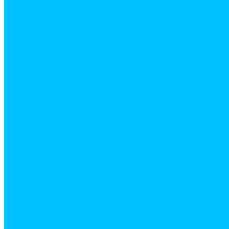
Поликарбонат
Потолочная плитка и плинтус
Профиль для гипсокартона
Сетки
Вырубка
ПВС
ПВХ
Рабица
Сварная
Сухие строительные смеси
Гипс
затирки для швов
Известь
Мел
Монтажные смеси
Плиточные клеи
Смеси для выравнивания пола
Уголки штукатурные, маяки
Цемент
Шпатлевки
Штукатурки
Теплоизоляционные материалы
Изоляция для труб