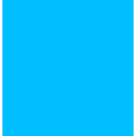
Плинтус, обналичник, штапик
Фанера
Плинтус ПВХ
Поликарбонат
Потолочная плитка и плинтус
Профиль для гипсокартона
Сетки
Вырубка
ПВС
ПВХ
Рабица
Сварная
Сухие строительные смеси
Гипс
затирки для швов
Известь
Мел
Монтажные смеси
Плиточные клеи
Смеси для выравнивания пола
Уголки штукатурные, маяки
Цемент
Шпатлевки