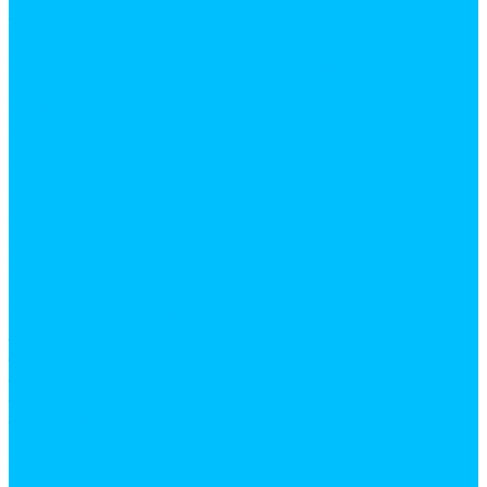
Штукатурки
Теплоизоляционные материалы
Изоляция для труб
Паро, ветро, влагозащитные материалы
Пенопласт
Пенополистирол
Подложки
Утеплители
Двери
Арки межкомнатные
Входные двери
Межкомнатные двери
Пороги алюминиевые
Фурнитура
Дверные коробки, наличники и доборы
Доводчики, пружины
Замки, защелки дверные
Замки врезные
Замки навесные
Замки накладные
Защелки дверные
Ограничители
Петли дверные
Классические врезные