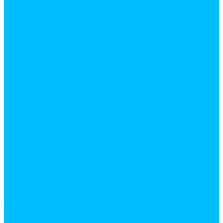
декор мебельный
замки и защелки
комплектующие для шкафов купе
крепежная фурнитура
евровинты
заглушки
скотч двухсторонний
уголки монтажные
шканты
кромочные материалы
канты пвх накладные
кромка меламиновая с клеем
крючки и ручки мебельные
крючки мебельные
ручки мебельные
кухонные аксессуары и фурнитура
корзины
кухонный плинтус и комплектующие
лотки для столовых приборов
планки для столешниц
подвески мебельные
посудосушители
труба 16мм и фурнитура к ней
труба 50мм и фурнитура к ней