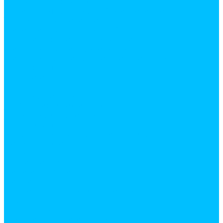
Подводка для воды
Полипропиленовые трубы и фитинги
Трубы ПНД и фитинги
Фитинги для стальных труб
Шланги для стиральных машин
Фильтры для питьевой воды
Фильтры механической очистки воды
Все для сада
горшки и кашпо
грунт
садовые фигуры
удобрения и химикаты
укрывные материалы
Инструмент
Аксессуары для электроинструмента
Биты, головки
Буры
Круги, диски
Пики и лопатки
Пилки
Прочие расходные материалы
Сверла
Электроды
Измерительный инструмент