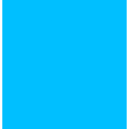
Вилки
Инструмент для зачистки и обжима проводов
Клемы для проводов
Комплектующие для ТВ провода
Патроны для ламп
Пробники, индикаторы
Прочие электрические комплектующие
Электрические обогреватели
Электроустановочные изделия
Выключатели
Подрозетники
Рамки для розеток и выключателей
Розетки
Услуги
Резка
Резка металла, доски, фанеры, линолеума и т.д.
Доставка
Кран манипулятор
Газель
Компания
Новости
Статьи
Отзывы
Вакансии