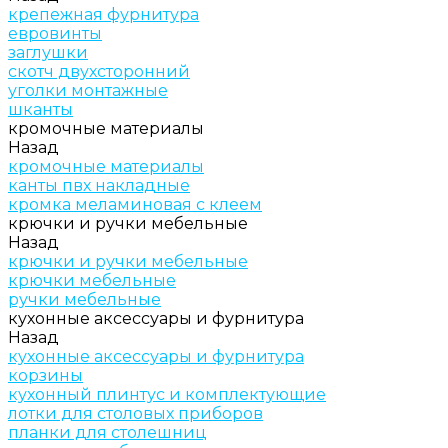
крепежная фурнитура
евровинты
заглушки
скотч двухсторонний
уголки монтажные
шканты
кромочные материалы
Назад
кромочные материалы
канты пвх накладные
кромка меламиновая с клеем
крючки и ручки мебельные
Назад
крючки и ручки мебельные
крючки мебельные
ручки мебельные
кухонные аксессуары и фурнитура
Назад
кухонные аксессуары и фурнитура
корзины
кухонный плинтус и комплектующие
лотки для столовых приборов
планки для столешниц