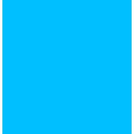
Газоблоки
Гипсокартон
Карнизы жалюзи
Кирпич
Кровельные материалы
Ламинат
Металлопрокат
Арматура
Квадрат
Лист
Полоса
Профилированный лист
Труба
Труба профильная
Уголок
Швеллер
Панели МДФ
Панели ПВХ
Пиломатериалы
Брус строганный
ДВП
Доска обрезная, брус
ДСП
ОСП