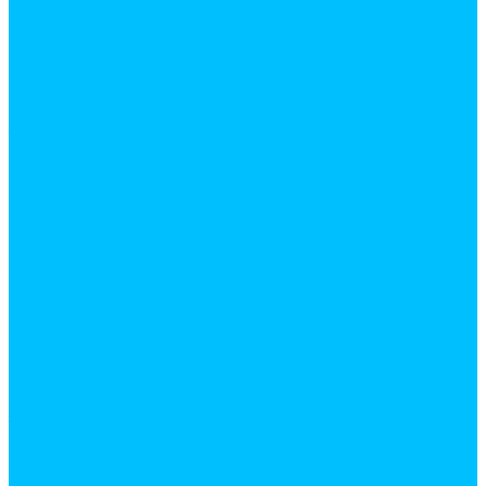
Воздуховоды
Ревизии, окна и дверцы для вентиляции
Решетки вентиляционные
Водоснабжение
Водонагреватели
Водоотведение
Трубы и фитинги для внутренней канализации
Инструменты и аксессуары для труб
Полотенцесушители
Приборы учета
Прокладки и комплектующие
Радиаторы отопления
Аксессуары для радиаторов
Радиаторы биметалические
Слив
Арматура для сливных бачков
Гофрированные трубы для раковины
Гофрированные трубы и манжеты для унитаза
Манжеты
Сифоны
Трубопровод
Металлопластиковые трубы и фитинги
Никелированные фитинги