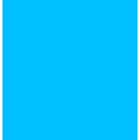
Крепеж проводов
Наконечники
Провод
Распределительные коробки
Осветительные приборы и элементы питания
Батарейки
Лампочки
Прожекторы
Светильники
Фонарики
Прочие электротовары
Распределительные щиты
Автоматические выключатели
Аксессуары для электрических щитов
Счетчики электроэнергии
Электрические щиты и минибоксы
Удлинители и тройники
Двойники, тройники
Колодки для удлинителей
Сетевые фильтров
Стабилизаторы напряжения
Удлинители на катушках
Удлинители сетевые
Электрические комплектующие