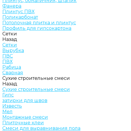
Плинтус, обналичник, штапик
Фанера
Плинтус ПВХ
Поликарбонат
Потолочная плитка и плинтус
Профиль для гипсокартона
Сетки
Назад
Сетки
Вырубка
ПВС
ПВХ
Рабица
Сварная
Сухие строительные смеси
Назад
Сухие строительные смеси
Гипс
затирки для швов
Известь
Мел
Монтажные смеси
Плиточные клеи
Смеси для выравнивания пола