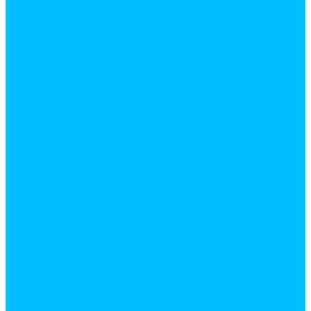
Универсальный клей
Эпоксидный клей
Краски
Лаки
Паркетный
Яхтный
Мастики
Морилки
Обезжириватель
Пены
Бытовые
Очистители пены
Профессиональные
Праймеры
Пропитки
Противоморозные добавки
Растворители
Смывка старой краски
Шпатлевки готовые
Вентиляционное оборудование
Вентиляторы
Канальные
Накладные
Элементы системы вентиляции