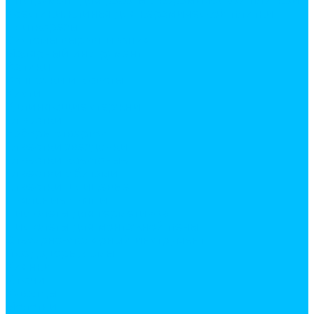
Инструмент для работы с керамической плиткой
Крестики, клинья для керамической плитки
Плиткорезы
Системы выравнивания
Малярный инструмент
Валики
Ванночки и кюветы
Кисти
Удлиняющие стержни
Отвертки
Наборы отверток
Отвертки звездочки
Отвертки крестовые
Отвертки с битами
Отвертки шлицевые
Паяльные лампы
Пистолеты для герметиков
Пистолеты для монтажной пены
Слесарно-столярный инструмент
Гвоздодеры, ломы
Киянки
Ключи
Кувалды
Молотки