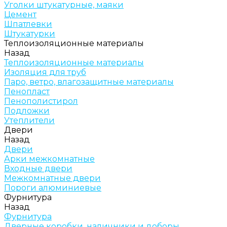
Уголки штукатурные, маяки
Цемент
Шпатлевки
Штукатурки
Теплоизоляционные материалы
Назад
Теплоизоляционные материалы
Изоляция для труб
Паро, ветро, влагозащитные материалы
Пенопласт
Пенополистирол
Подложки
Утеплители
Двери
Назад
Двери
Арки межкомнатные
Входные двери
Межкомнатные двери
Пороги алюминиевые
Фурнитура
Назад
Фурнитура
Дверные коробки, наличники и доборы