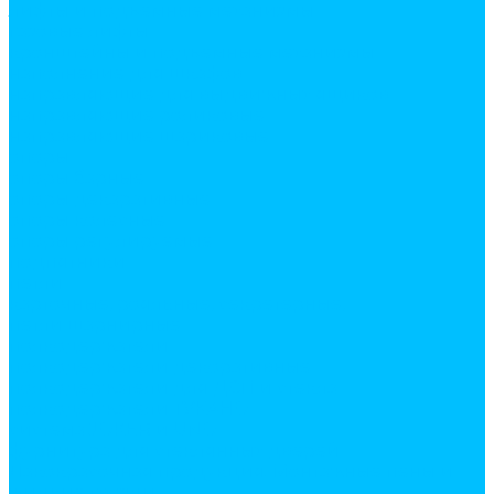
лифты и подъемные механизмы
газовые лифты
кронштейны и подъемные механизмы
наполнение для шкафов
направляющие для выдвижных ящиков
направляющие роликовые
направляющие шариковые
опоры
опоры барные
опоры декаративные
опоры колесные
опоры регулируемые
подпятники
петли
карточные, рояльные, секретерные,
петли шарнирные
полкодержатели
полкодержатели декоративные
полкодержатели для ДСП и стекла
полкодержатели ТУКАНО
система JOKER и UNO
фурнитура для стеклянных дверей
Лакокрасочная продукция. Монтажные пены и
жидкие гвозди