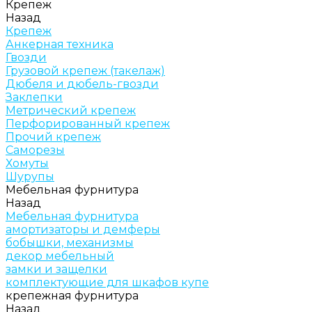
Крепеж
Назад
Крепеж
Анкерная техника
Гвозди
Грузовой крепеж (такелаж)
Дюбеля и дюбель-гвозди
Заклепки
Метрический крепеж
Перфорированный крепеж
Прочий крепеж
Саморезы
Хомуты
Шурупы
Мебельная фурнитура
Назад
Мебельная фурнитура
амортизаторы и демферы
бобышки, механизмы
декор мебельный
замки и защелки
комплектующие для шкафов купе
крепежная фурнитура
Назад