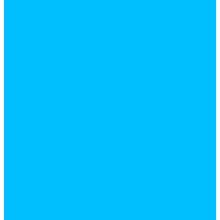
Косы
Лейки
Лопаты
Снеговые
Совковые
Штыковые
мотыги, рыхлители
Опрыскиватели
Серпы
Система полива
Тачки садовые
Тяпки
Электро инструмент
Бетоносмесители
Дрели
Клеевые пистолеты
Лобзики
Перфораторы
Сварочные аппараты
Строительные фены
Шлифовальные машинки
Шуруповерты
Сантехника