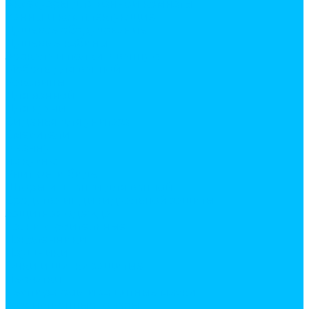
Аксесуары для ванной комнаты
Ванны и комплектующие
Душевое оборудование
Душевые кабины
Зеркала и полки в ванную
Мебель для ванной
Раковины
Для ванной
Для кухни
Сиденья для унитаза
Смесители
в ванну
на кухню
Унитазы и биде
Шторы и штанги для ванной
Средства индивидуальной защиты
Защитная одежда
Каски строительные
Наколенники
Наушники
Очки и щитки защитые
Перчатки
Респираторы и защитные маски
Хозяйственные товары