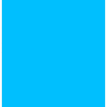
веревки
гладильные доски и сушки для белья, лианы
дверные коврики
клеенки
комоды
лупы
мешки и пакеты для мусора
почтовые ящики
стулья, табуреты, банкетки
тазы
товары для дома
точилки и точильные камни
уборочный инвентарь
хозяйственные тележки
шила
щетки, водосгоны
Электротовары
Дверные звонки
Кабель, провод и монтаж
Гофрированные трубы и комплектующие для
кабеля
Изолента и термоусадочные трубки
Кабель-каналы