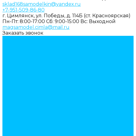
sklad168samodelkin@yandex.ru
+7-951-509-86-80
г. Цимлянск, ул. Победы, д. 114Б (ст. Красноярская)
Пн-Пт: 8:00-17:00
Cб: 9:00-15:00
Вс: Выходной
magsamodel.cimla@mail.ru
Заказать звонок
Каталог товаров
Строительные и отделочные материалы
Армировочные материалы
Газоблоки
Гипсокартон
Двери
Арки межкомнатные
Входные двери
Межкомнатные двери
Крепеж
Анкерная техника
Гвозди
Грузовой крепеж (такелаж)
Мебельная фурнитура
амортизаторы и демферы
бобышки, механизмы
декор мебельный