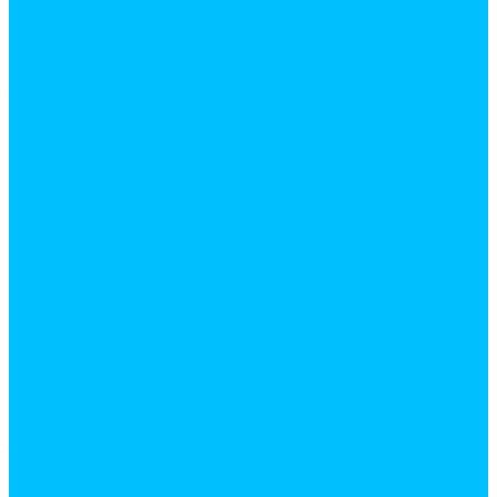
Лазерные уровни
Линейки
Микрометры
Рулетки
Тестеры
Угольники, угломеры
Уровни
Штангенциркули
Ручной инструмент
Для штукатурно-отделочных работ
Абразивные материалы
Ведра, емкости
Гладилки
Ковши штукатурные
Лестницы, стремянки
Мастерки и кельмы
Ножи
Правила
Разметочный инструмент
Расшивки
Скребки
Терки
Шпатели