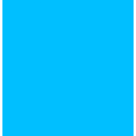
Накладные, бабочки
Петли для оконных и дверных блоков
Приварные
Прочее
Ручки дверные
Ручки защелки
Ручки раздельные
Цилиндровые механизмы
Крепеж
Анкерная техника
Гвозди
Грузовой крепеж (такелаж)
Дюбеля и дюбель-гвозди
Заклепки
Метрический крепеж
Перфорированный крепеж
Прочий крепеж
Саморезы
Хомуты
Шурупы
Мебельная фурнитура
амортизаторы и демферы
бобышки, механизмы