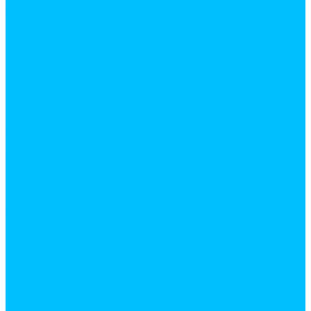
Политика обработки персональных данных
Сертификаты
Бренды
Фотогалерея
Покупки
Способы оплаты
Условия доставки товара
Возврат товара
Процесс передачи данных
Пользовательское соглашение
Политика конфиденциальности
Контакты
Реквизиты
Оплатить
...
Каталог товаров
Строительные и отделочные материалы
Армировочные материалы
Серпянки, стеклохолсты малярные
Сетки армированные
Скотч, малярные ленты
Строительные ленты
Фибра