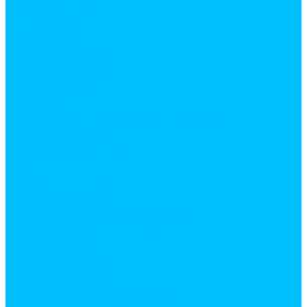
Бензин
Бетоноконтакт
Герметики
Акриловый
Полиуретановый
Санитарный
Силиконовый
Грунтовки
Добавки для строительных растворов
Жидкое стекло
Защитные средства
Керосин
Клеи
Жидкие гвозди
Клеевые стержни
Клей для дерева
Клей для напольных покрытий
Клей для обоев
Клей для обуви
Клей для пластика
Резиновый клей
Секундный клей
Средство для удаления клея