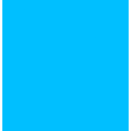
Средства индивидуальной защиты
Защитная одежда
Каски строительные
Наколенники
Хозяйственные товары
веревки
гладильные доски и сушки для белья, лианы
дверные коврики
Электротовары
Дверные звонки
Кабель, провод и монтаж
Осветительные приборы и элементы питания
Услуги
Резка
Резка металла, доски, фанеры, линолеума и т.д.
Доставка
Кран манипулятор
Газель
Компания
Новости
Статьи
Отзывы
Вакансии
Политика конфиденциальности