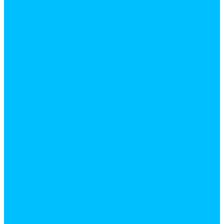
Напильники
Пилы
Резьбонарезной инструмент
Скобозабеватели и скобы
Стамески
Стеклорезы
Струбцины
Стусла
Шестигранники
Шарнирно-губцевый инструмент
Бокорезы
Болторезы
Круглогубцы
Кусачки
Ллинногубцы
ножницы по металлу
Плоскогубцы
Ящики для инструмента
Садовый инвентарь и инструмент
Буры садовые
Веники и метла
Вилы
Грабли
Инструмент для обрезки деревьев и кустарников