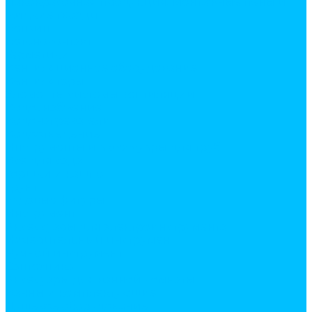
Лакокрасочная продукция. Монтажные пены и
жидкие гвозди
Бензин
Бетоноконтакт
Герметики
Вентиляционное оборудование
Вентиляторы
Элементы системы вентиляции
Водоснабжение
Водонагреватели
Водоотведение
Инструменты и аксессуары для труб
Все для сада
горшки и кашпо
грунт
садовые фигуры
Инструмент
Аксессуары для электроинструмента
Измерительный инструмент
Ручной инструмент
Сантехника
Аксесуары для ванной комнаты
Ванны и комплектующие
Душевое оборудование