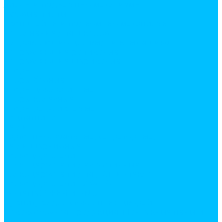
лифты и подъемные механизмы
газовые лифты
кронштейны и подъемные механизмы
наполнение для шкафов
направляющие для выдвижных ящиков
направляющие роликовые
направляющие шариковые
опоры
опоры барные
опоры декаративные
опоры колесные
опоры регулируемые
подпятники
петли
карточные, рояльные, секретерные,
петли шарнирные
полкодержатели
полкодержатели декоративные
полкодержатели для ДСП и стекла
полкодержатели ТУКАНО
система JOKER и UNO
фурнитура для стеклянных дверей
Лакокрасочная продукция. Монтажные пены и
жидкие гвозди