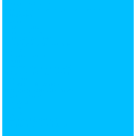
Накладные, бабочки
Петли для оконных и дверных блоков
Приварные
Прочее
Ручки дверные
Ручки защелки
Ручки раздельные
Цилиндровые механизмы
Крепеж
Анкерная техника
Гвозди
Грузовой крепеж (такелаж)
Дюбеля и дюбель-гвозди
Заклепки
Метрический крепеж
Перфорированный крепеж
Прочий крепеж
Саморезы
Хомуты
Шурупы
Мебельная фурнитура
амортизаторы и демферы
бобышки, механизмы