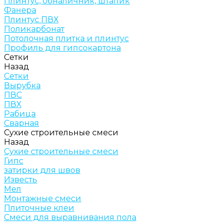
Плинтус, обналичник, штапик
Фанера
Плинтус ПВХ
Поликарбонат
Потолочная плитка и плинтус
Профиль для гипсокартона
Сетки
Назад
Сетки
Вырубка
ПВС
ПВХ
Рабица
Сварная
Сухие строительные смеси
Назад
Сухие строительные смеси
Гипс
затирки для швов
Известь
Мел
Монтажные смеси
Плиточные клеи
Смеси для выравнивания пола