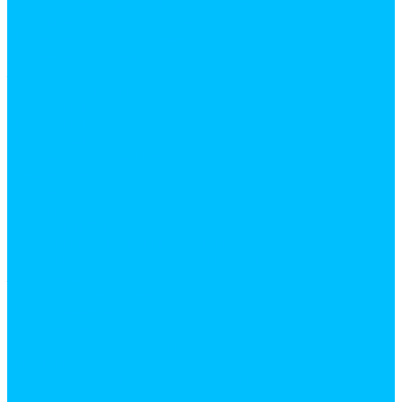
Аксесуары для ванной комнаты
Ванны и комплектующие
Душевое оборудование
Душевые кабины
Зеркала и полки в ванную
Мебель для ванной
Раковины
Для ванной
Для кухни
Сиденья для унитаза
Смесители
в ванну
на кухню
Унитазы и биде
Шторы и штанги для ванной
Средства индивидуальной защиты
Защитная одежда
Каски строительные
Наколенники
Наушники
Очки и щитки защитые
Перчатки
Респираторы и защитные маски
Хозяйственные товары