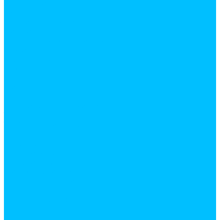
Газоблоки
Гипсокартон
Карнизы жалюзи
Кирпич
Кровельные материалы
Ламинат
Металлопрокат
Арматура
Квадрат
Лист
Полоса
Профилированный лист
Труба
Труба профильная
Уголок
Швеллер
Панели МДФ
Панели ПВХ
Пиломатериалы
Брус строганный
ДВП
Доска обрезная, брус
ДСП
ОСП