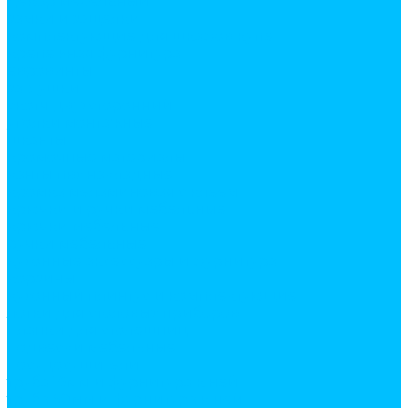
декор мебельный
замки и защелки
комплектующие для шкафов купе
крепежная фурнитура
евровинты
заглушки
скотч двухсторонний
уголки монтажные
шканты
кромочные материалы
канты пвх накладные
кромка меламиновая с клеем
крючки и ручки мебельные
крючки мебельные
ручки мебельные
кухонные аксессуары и фурнитура
корзины
кухонный плинтус и комплектующие
лотки для столовых приборов
планки для столешниц
подвески мебельные
посудосушители
труба 16мм и фурнитура к ней
труба 50мм и фурнитура к ней