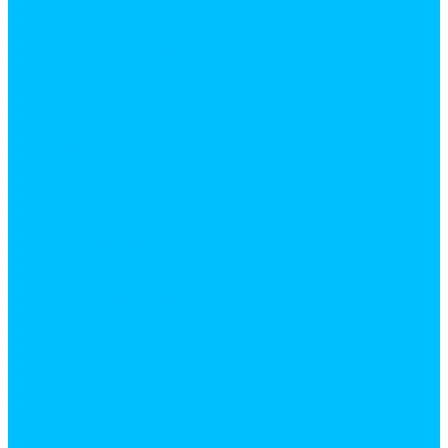
Воздуховоды
Ревизии, окна и дверцы для вентиляции
Решетки вентиляционные
Водоснабжение
Водонагреватели
Водоотведение
Трубы и фитинги для внутренней канализации
Инструменты и аксессуары для труб
Полотенцесушители
Приборы учета
Прокладки и комплектующие
Радиаторы отопления
Аксессуары для радиаторов
Радиаторы биметалические
Слив
Арматура для сливных бачков
Гофрированные трубы для раковины
Гофрированные трубы и манжеты для унитаза
Манжеты
Сифоны
Трубопровод
Металлопластиковые трубы и фитинги
Никелированные фитинги