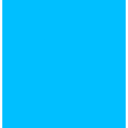
Вилки
Инструмент для зачистки и обжима проводов
Клемы для проводов
Комплектующие для ТВ провода
Патроны для ламп
Пробники, индикаторы
Прочие электрические комплектующие
Электрические обогреватели
Электроустановочные изделия
Выключатели
Подрозетники
Рамки для розеток и выключателей
Розетки
Услуги
Резка
Резка металла, доски, фанеры, линолеума и т.д.
Доставка
Кран манипулятор
Газель
Компания
Новости
Статьи
Отзывы
Вакансии