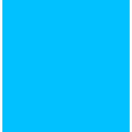
Инструмент для работы с керамической плиткой
Крестики, клинья для керамической плитки
Плиткорезы
Системы выравнивания
Малярный инструмент
Валики
Ванночки и кюветы
Кисти
Удлиняющие стержни
Отвертки
Наборы отверток
Отвертки звездочки
Отвертки крестовые
Отвертки с битами
Отвертки шлицевые
Паяльные лампы
Пистолеты для герметиков
Пистолеты для монтажной пены
Слесарно-столярный инструмент
Гвоздодеры, ломы
Киянки
Ключи
Кувалды
Молотки