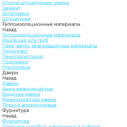
Уголки штукатурные, маяки
Цемент
Шпатлевки
Штукатурки
Теплоизоляционные материалы
Назад
Теплоизоляционные материалы
Изоляция для труб
Паро, ветро, влагозащитные материалы
Пенопласт
Пенополистирол
Подложки
Утеплители
Двери
Назад
Двери
Арки межкомнатные
Входные двери
Межкомнатные двери
Пороги алюминиевые
Фурнитура
Назад
Фурнитура
Дверные коробки, наличники и доборы