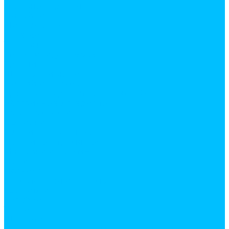
Лазерные уровни
Линейки
Микрометры
Рулетки
Тестеры
Угольники, угломеры
Уровни
Штангенциркули
Ручной инструмент
Для штукатурно-отделочных работ
Абразивные материалы
Ведра, емкости
Гладилки
Ковши штукатурные
Лестницы, стремянки
Мастерки и кельмы
Ножи
Правила
Разметочный инструмент
Расшивки
Скребки
Терки
Шпатели