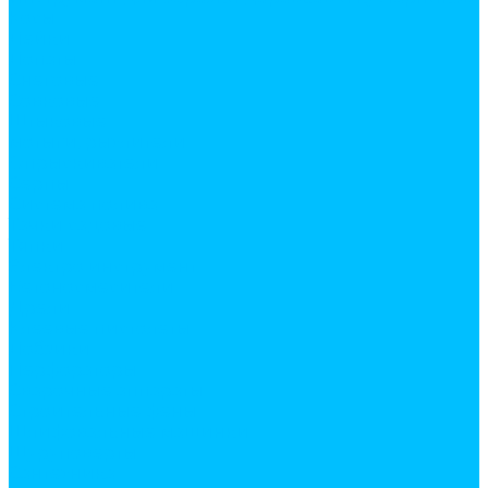
Косы
Лейки
Лопаты
Снеговые
Совковые
Штыковые
мотыги, рыхлители
Опрыскиватели
Серпы
Система полива
Тачки садовые
Тяпки
Электро инструмент
Бетоносмесители
Дрели
Клеевые пистолеты
Лобзики
Перфораторы
Сварочные аппараты
Строительные фены
Шлифовальные машинки
Шуруповерты
Сантехника