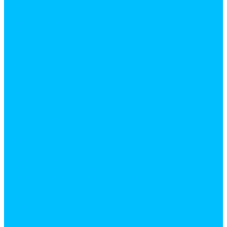
Напильники
Пилы
Резьбонарезной инструмент
Скобозабеватели и скобы
Стамески
Стеклорезы
Струбцины
Стусла
Шестигранники
Шарнирно-губцевый инструмент
Бокорезы
Болторезы
Круглогубцы
Кусачки
Ллинногубцы
ножницы по металлу
Плоскогубцы
Ящики для инструмента
Садовый инвентарь и инструмент
Буры садовые
Веники и метла
Вилы
Грабли
Инструмент для обрезки деревьев и кустарников