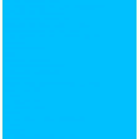
Подводка для воды
Полипропиленовые трубы и фитинги
Трубы ПНД и фитинги
Фитинги для стальных труб
Шланги для стиральных машин
Фильтры для питьевой воды
Фильтры механической очистки воды
Все для сада
горшки и кашпо
грунт
садовые фигуры
удобрения и химикаты
укрывные материалы
Инструмент
Аксессуары для электроинструмента
Биты, головки
Буры
Круги, диски
Пики и лопатки
Пилки
Прочие расходные материалы
Сверла
Электроды
Измерительный инструмент