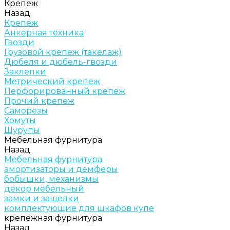
Крепеж
Назад
Крепеж
Анкерная техника
Гвозди
Грузовой крепеж (такелаж)
Дюбеля и дюбель-гвозди
Заклепки
Метрический крепеж
Перфорированный крепеж
Прочий крепеж
Саморезы
Хомуты
Шурупы
Мебельная фурнитура
Назад
Мебельная фурнитура
амортизаторы и демферы
бобышки, механизмы
декор мебельный
замки и защелки
комплектующие для шкафов купе
крепежная фурнитура
Назад