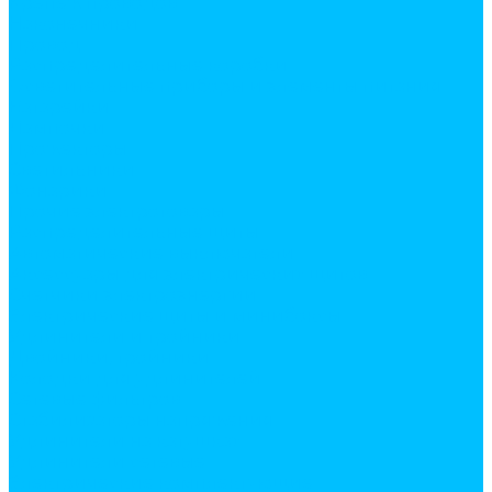
Крепеж проводов
Наконечники
Провод
Распределительные коробки
Осветительные приборы и элементы питания
Батарейки
Лампочки
Прожекторы
Светильники
Фонарики
Прочие электротовары
Распределительные щиты
Автоматические выключатели
Аксессуары для электрических щитов
Счетчики электроэнергии
Электрические щиты и минибоксы
Удлинители и тройники
Двойники, тройники
Колодки для удлинителей
Сетевые фильтров
Стабилизаторы напряжения
Удлинители на катушках
Удлинители сетевые
Электрические комплектующие