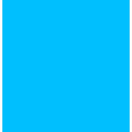
Средства индивидуальной защиты
Защитная одежда
Каски строительные
Наколенники
Хозяйственные товары
веревки
гладильные доски и сушки для белья, лианы
дверные коврики
Электротовары
Дверные звонки
Кабель, провод и монтаж
Осветительные приборы и элементы питания
Услуги
Резка
Резка металла, доски, фанеры, линолеума и т.д.
Доставка
Кран манипулятор
Газель
Компания
Новости
Статьи
Отзывы
Вакансии
Политика конфиденциальности