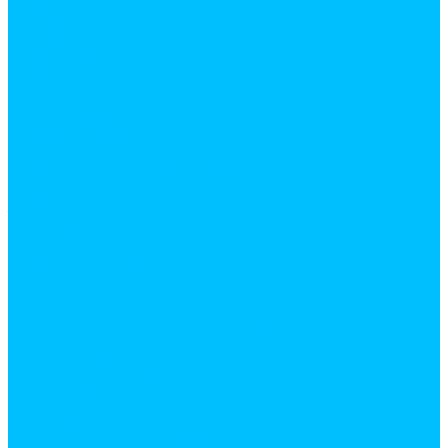
Бензин
Бетоноконтакт
Герметики
Акриловый
Полиуретановый
Санитарный
Силиконовый
Грунтовки
Добавки для строительных растворов
Жидкое стекло
Защитные средства
Керосин
Клеи
Жидкие гвозди
Клеевые стержни
Клей для дерева
Клей для напольных покрытий
Клей для обоев
Клей для обуви
Клей для пластика
Резиновый клей
Секундный клей
Средство для удаления клея