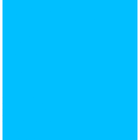
Штукатурки
Теплоизоляционные материалы
Изоляция для труб
Паро, ветро, влагозащитные материалы
Пенопласт
Пенополистирол
Подложки
Утеплители
Двери
Арки межкомнатные
Входные двери
Межкомнатные двери
Пороги алюминиевые
Фурнитура
Дверные коробки, наличники и доборы
Доводчики, пружины
Замки, защелки дверные
Замки врезные
Замки навесные
Замки накладные
Защелки дверные
Ограничители
Петли дверные
Классические врезные