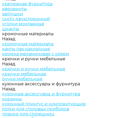
крепежная фурнитура
евровинты
заглушки
скотч двухсторонний
уголки монтажные
шканты
кромочные материалы
Назад
кромочные материалы
канты пвх накладные
кромка меламиновая с клеем
крючки и ручки мебельные
Назад
крючки и ручки мебельные
крючки мебельные
ручки мебельные
кухонные аксессуары и фурнитура
Назад
кухонные аксессуары и фурнитура
корзины
кухонный плинтус и комплектующие
лотки для столовых приборов
планки для столешниц