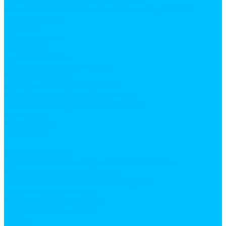
Политика обработки персональных данных
Сертификаты
Бренды
Фотогалерея
Покупки
Способы оплаты
Условия доставки товара
Возврат товара
Процесс передачи данных
Пользовательское соглашение
Политика конфиденциальности
Контакты
Реквизиты
Оплатить
...
Каталог товаров
Строительные и отделочные материалы
Армировочные материалы
Серпянки, стеклохолсты малярные
Сетки армированные
Скотч, малярные ленты
Строительные ленты
Фибра