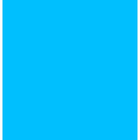
Лакокрасочная продукция. Монтажные пены и
жидкие гвозди
Бензин
Бетоноконтакт
Герметики
Вентиляционное оборудование
Вентиляторы
Элементы системы вентиляции
Водоснабжение
Водонагреватели
Водоотведение
Инструменты и аксессуары для труб
Все для сада
горшки и кашпо
грунт
садовые фигуры
Инструмент
Аксессуары для электроинструмента
Измерительный инструмент
Ручной инструмент
Сантехника
Аксесуары для ванной комнаты
Ванны и комплектующие
Душевое оборудование