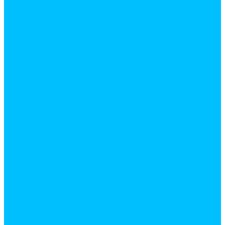
Плинтус, обналичник, штапик
Фанера
Плинтус ПВХ
Поликарбонат
Потолочная плитка и плинтус
Профиль для гипсокартона
Сетки
Вырубка
ПВС
ПВХ
Рабица
Сварная
Сухие строительные смеси
Гипс
затирки для швов
Известь
Мел
Монтажные смеси
Плиточные клеи
Смеси для выравнивания пола
Уголки штукатурные, маяки
Цемент
Шпатлевки