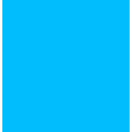
Универсальный клей
Эпоксидный клей
Краски
Лаки
Паркетный
Яхтный
Мастики
Морилки
Обезжириватель
Пены
Бытовые
Очистители пены
Профессиональные
Праймеры
Пропитки
Противоморозные добавки
Растворители
Смывка старой краски
Шпатлевки готовые
Вентиляционное оборудование
Вентиляторы
Канальные
Накладные
Элементы системы вентиляции