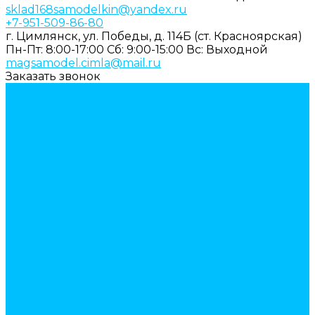
sklad168samodelkin@yandex.ru
+7-951-509-86-80
г. Цимлянск, ул. Победы, д. 114Б (ст. Красноярская)
Пн-Пт: 8:00-17:00
Cб: 9:00-15:00
Вс: Выходной
magsamodel.cimla@mail.ru
Заказать звонок
Каталог товаров
Строительные и отделочные материалы
Армировочные материалы
Газоблоки
Гипсокартон
Двери
Арки межкомнатные
Входные двери
Межкомнатные двери
Крепеж
Анкерная техника
Гвозди
Грузовой крепеж (такелаж)
Мебельная фурнитура
амортизаторы и демферы
бобышки, механизмы
декор мебельный