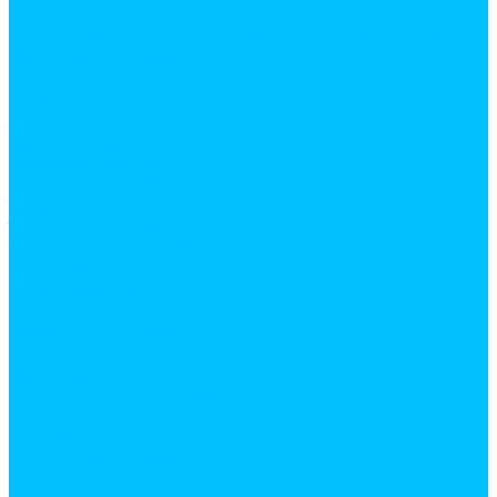
веревки
гладильные доски и сушки для белья, лианы
дверные коврики
клеенки
комоды
лупы
мешки и пакеты для мусора
почтовые ящики
стулья, табуреты, банкетки
тазы
товары для дома
точилки и точильные камни
уборочный инвентарь
хозяйственные тележки
шила
щетки, водосгоны
Электротовары
Дверные звонки
Кабель, провод и монтаж
Гофрированные трубы и комплектующие для
кабеля
Изолента и термоусадочные трубки
Кабель-каналы