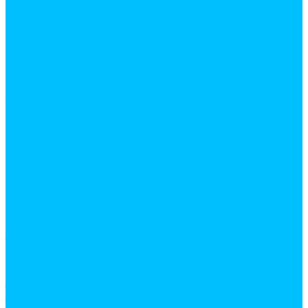
декор мебельный
замки и защелки
комплектующие для шкафов купе
крепежная фурнитура
евровинты
заглушки
скотч двухсторонний
уголки монтажные
шканты
кромочные материалы
канты пвх накладные
кромка меламиновая с клеем
крючки и ручки мебельные
крючки мебельные
ручки мебельные
кухонные аксессуары и фурнитура
корзины
кухонный плинтус и комплектующие
лотки для столовых приборов
планки для столешниц
подвески мебельные
посудосушители
труба 16мм и фурнитура к ней
труба 50мм и фурнитура к ней