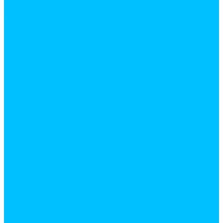
Средства индивидуальной защиты
Защитная одежда
Каски строительные
Наколенники
Хозяйственные товары
веревки
гладильные доски и сушки для белья, лианы
дверные коврики
Электротовары
Дверные звонки
Кабель, провод и монтаж
Осветительные приборы и элементы питания
Услуги
Резка
Резка металла, доски, фанеры, линолеума и т.д.
Доставка
Кран манипулятор
Газель
Компания
Новости
Статьи
Отзывы
Вакансии
Политика конфиденциальности