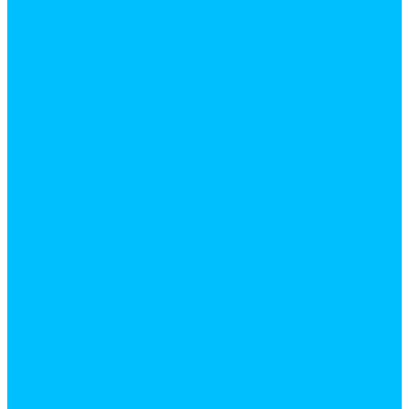
Газоблоки
Гипсокартон
Карнизы жалюзи
Кирпич
Кровельные материалы
Ламинат
Металлопрокат
Арматура
Квадрат
Лист
Полоса
Профилированный лист
Труба
Труба профильная
Уголок
Швеллер
Панели МДФ
Панели ПВХ
Пиломатериалы
Брус строганный
ДВП
Доска обрезная, брус
ДСП
ОСП