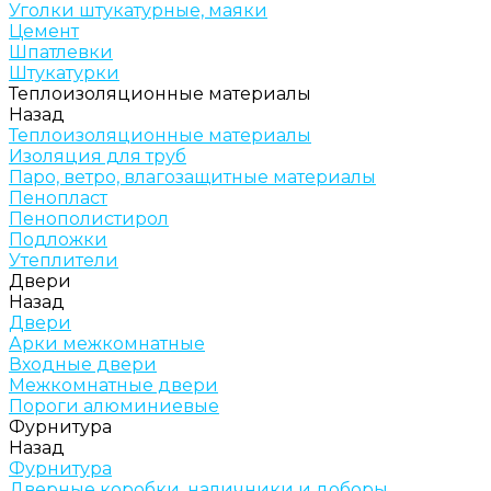
Уголки штукатурные, маяки
Цемент
Шпатлевки
Штукатурки
Теплоизоляционные материалы
Назад
Теплоизоляционные материалы
Изоляция для труб
Паро, ветро, влагозащитные материалы
Пенопласт
Пенополистирол
Подложки
Утеплители
Двери
Назад
Двери
Арки межкомнатные
Входные двери
Межкомнатные двери
Пороги алюминиевые
Фурнитура
Назад
Фурнитура
Дверные коробки, наличники и доборы