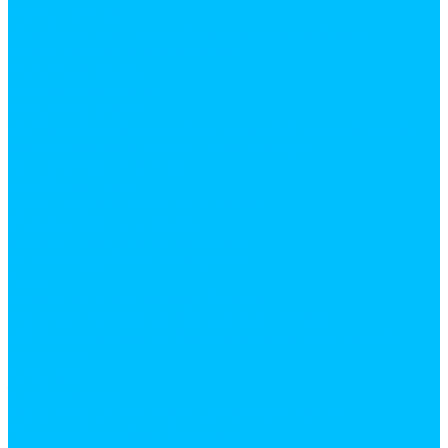
Воздуховоды
Ревизии, окна и дверцы для вентиляции
Решетки вентиляционные
Водоснабжение
Водонагреватели
Водоотведение
Трубы и фитинги для внутренней канализации
Инструменты и аксессуары для труб
Полотенцесушители
Приборы учета
Прокладки и комплектующие
Радиаторы отопления
Аксессуары для радиаторов
Радиаторы биметалические
Слив
Арматура для сливных бачков
Гофрированные трубы для раковины
Гофрированные трубы и манжеты для унитаза
Манжеты
Сифоны
Трубопровод
Металлопластиковые трубы и фитинги
Никелированные фитинги