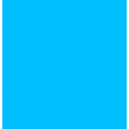
Аксесуары для ванной комнаты
Ванны и комплектующие
Душевое оборудование
Душевые кабины
Зеркала и полки в ванную
Мебель для ванной
Раковины
Для ванной
Для кухни
Сиденья для унитаза
Смесители
в ванну
на кухню
Унитазы и биде
Шторы и штанги для ванной
Средства индивидуальной защиты
Защитная одежда
Каски строительные
Наколенники
Наушники
Очки и щитки защитые
Перчатки
Респираторы и защитные маски
Хозяйственные товары