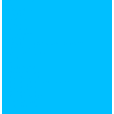
Бензин
Бетоноконтакт
Герметики
Акриловый
Полиуретановый
Санитарный
Силиконовый
Грунтовки
Добавки для строительных растворов
Жидкое стекло
Защитные средства
Керосин
Клеи
Жидкие гвозди
Клеевые стержни
Клей для дерева
Клей для напольных покрытий
Клей для обоев
Клей для обуви
Клей для пластика
Резиновый клей
Секундный клей
Средство для удаления клея