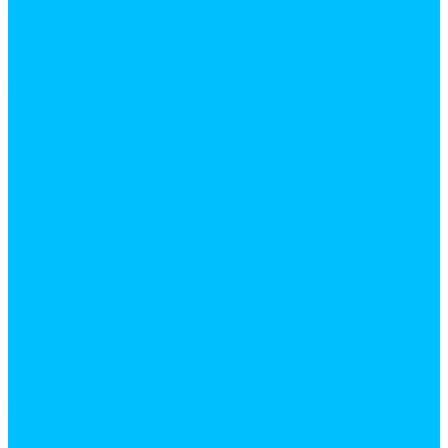
Лазерные уровни
Линейки
Микрометры
Рулетки
Тестеры
Угольники, угломеры
Уровни
Штангенциркули
Ручной инструмент
Для штукатурно-отделочных работ
Абразивные материалы
Ведра, емкости
Гладилки
Ковши штукатурные
Лестницы, стремянки
Мастерки и кельмы
Ножи
Правила
Разметочный инструмент
Расшивки
Скребки
Терки
Шпатели