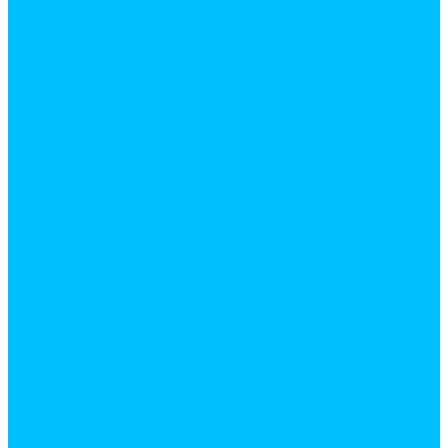
Лакокрасочная продукция. Монтажные пены и
жидкие гвозди
Бензин
Бетоноконтакт
Герметики
Вентиляционное оборудование
Вентиляторы
Элементы системы вентиляции
Водоснабжение
Водонагреватели
Водоотведение
Инструменты и аксессуары для труб
Все для сада
горшки и кашпо
грунт
садовые фигуры
Инструмент
Аксессуары для электроинструмента
Измерительный инструмент
Ручной инструмент
Сантехника
Аксесуары для ванной комнаты
Ванны и комплектующие
Душевое оборудование