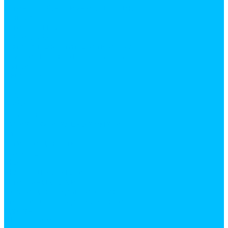
Плинтус, обналичник, штапик
Фанера
Плинтус ПВХ
Поликарбонат
Потолочная плитка и плинтус
Профиль для гипсокартона
Сетки
Вырубка
ПВС
ПВХ
Рабица
Сварная
Сухие строительные смеси
Гипс
затирки для швов
Известь
Мел
Монтажные смеси
Плиточные клеи
Смеси для выравнивания пола
Уголки штукатурные, маяки
Цемент
Шпатлевки