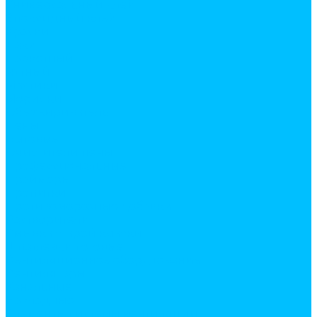
Универсальный клей
Эпоксидный клей
Краски
Лаки
Паркетный
Яхтный
Мастики
Морилки
Обезжириватель
Пены
Бытовые
Очистители пены
Профессиональные
Праймеры
Пропитки
Противоморозные добавки
Растворители
Смывка старой краски
Шпатлевки готовые
Вентиляционное оборудование
Вентиляторы
Канальные
Накладные
Элементы системы вентиляции