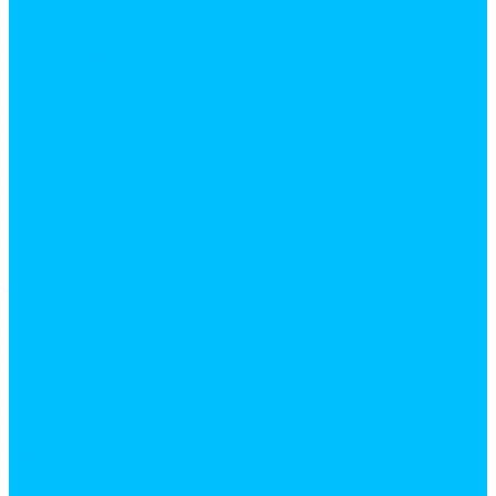
Накладные, бабочки
Петли для оконных и дверных блоков
Приварные
Прочее
Ручки дверные
Ручки защелки
Ручки раздельные
Цилиндровые механизмы
Крепеж
Анкерная техника
Гвозди
Грузовой крепеж (такелаж)
Дюбеля и дюбель-гвозди
Заклепки
Метрический крепеж
Перфорированный крепеж
Прочий крепеж
Саморезы
Хомуты
Шурупы
Мебельная фурнитура
амортизаторы и демферы
бобышки, механизмы