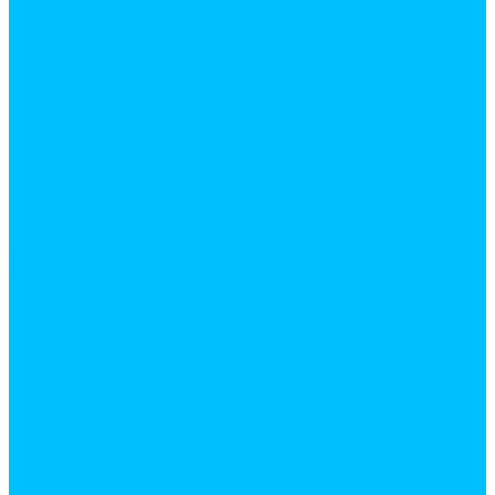
Косы
Лейки
Лопаты
Снеговые
Совковые
Штыковые
мотыги, рыхлители
Опрыскиватели
Серпы
Система полива
Тачки садовые
Тяпки
Электро инструмент
Бетоносмесители
Дрели
Клеевые пистолеты
Лобзики
Перфораторы
Сварочные аппараты
Строительные фены
Шлифовальные машинки
Шуруповерты
Сантехника