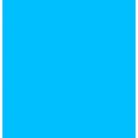
веревки
гладильные доски и сушки для белья, лианы
дверные коврики
клеенки
комоды
лупы
мешки и пакеты для мусора
почтовые ящики
стулья, табуреты, банкетки
тазы
товары для дома
точилки и точильные камни
уборочный инвентарь
хозяйственные тележки
шила
щетки, водосгоны
Электротовары
Дверные звонки
Кабель, провод и монтаж
Гофрированные трубы и комплектующие для
кабеля
Изолента и термоусадочные трубки
Кабель-каналы