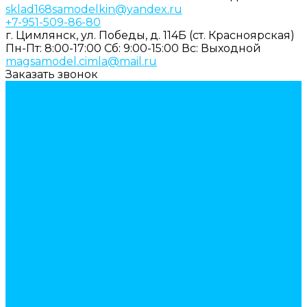
sklad168samodelkin@yandex.ru
+7-951-509-86-80
г. Цимлянск, ул. Победы, д. 114Б (ст. Красноярская)
Пн-Пт: 8:00-17:00
Cб: 9:00-15:00
Вс: Выходной
magsamodel.cimla@mail.ru
Заказать звонок
Каталог товаров
Строительные и отделочные материалы
Армировочные материалы
Газоблоки
Гипсокартон
Двери
Арки межкомнатные
Входные двери
Межкомнатные двери
Крепеж
Анкерная техника
Гвозди
Грузовой крепеж (такелаж)
Мебельная фурнитура
амортизаторы и демферы
бобышки, механизмы
декор мебельный