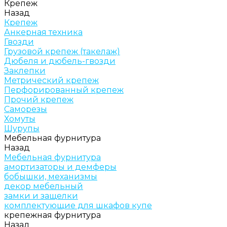
Крепеж
Назад
Крепеж
Анкерная техника
Гвозди
Грузовой крепеж (такелаж)
Дюбеля и дюбель-гвозди
Заклепки
Метрический крепеж
Перфорированный крепеж
Прочий крепеж
Саморезы
Хомуты
Шурупы
Мебельная фурнитура
Назад
Мебельная фурнитура
амортизаторы и демферы
бобышки, механизмы
декор мебельный
замки и защелки
комплектующие для шкафов купе
крепежная фурнитура
Назад