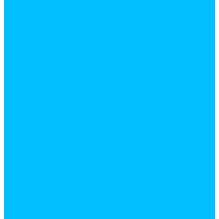
Политика обработки персональных данных
Сертификаты
Бренды
Фотогалерея
Покупки
Способы оплаты
Условия доставки товара
Возврат товара
Процесс передачи данных
Пользовательское соглашение
Политика конфиденциальности
Контакты
Реквизиты
Оплатить
...
Каталог товаров
Строительные и отделочные материалы
Армировочные материалы
Серпянки, стеклохолсты малярные
Сетки армированные
Скотч, малярные ленты
Строительные ленты
Фибра