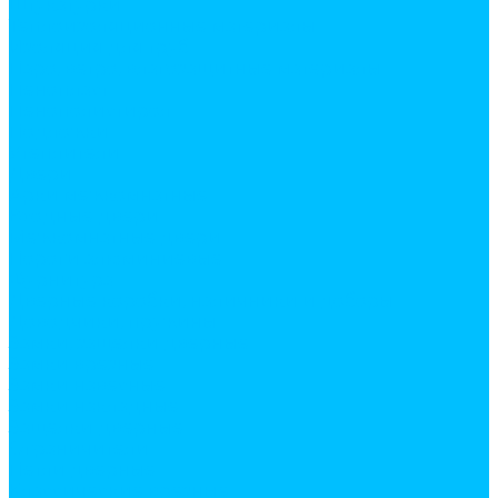
Штукатурки
Теплоизоляционные материалы
Изоляция для труб
Паро, ветро, влагозащитные материалы
Пенопласт
Пенополистирол
Подложки
Утеплители
Двери
Арки межкомнатные
Входные двери
Межкомнатные двери
Пороги алюминиевые
Фурнитура
Дверные коробки, наличники и доборы
Доводчики, пружины
Замки, защелки дверные
Замки врезные
Замки навесные
Замки накладные
Защелки дверные
Ограничители
Петли дверные
Классические врезные