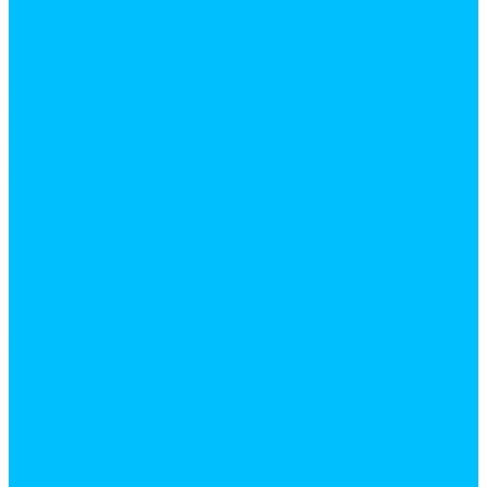
Крепеж проводов
Наконечники
Провод
Распределительные коробки
Осветительные приборы и элементы питания
Батарейки
Лампочки
Прожекторы
Светильники
Фонарики
Прочие электротовары
Распределительные щиты
Автоматические выключатели
Аксессуары для электрических щитов
Счетчики электроэнергии
Электрические щиты и минибоксы
Удлинители и тройники
Двойники, тройники
Колодки для удлинителей
Сетевые фильтров
Стабилизаторы напряжения
Удлинители на катушках
Удлинители сетевые
Электрические комплектующие