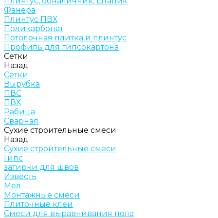
Плинтус, обналичник, штапик
Фанера
Плинтус ПВХ
Поликарбонат
Потолочная плитка и плинтус
Профиль для гипсокартона
Сетки
Назад
Сетки
Вырубка
ПВС
ПВХ
Рабица
Сварная
Сухие строительные смеси
Назад
Сухие строительные смеси
Гипс
затирки для швов
Известь
Мел
Монтажные смеси
Плиточные клеи
Смеси для выравнивания пола