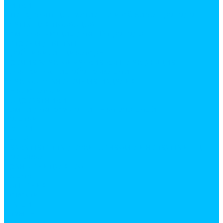
Вилки
Инструмент для зачистки и обжима проводов
Клемы для проводов
Комплектующие для ТВ провода
Патроны для ламп
Пробники, индикаторы
Прочие электрические комплектующие
Электрические обогреватели
Электроустановочные изделия
Выключатели
Подрозетники
Рамки для розеток и выключателей
Розетки
Услуги
Резка
Резка металла, доски, фанеры, линолеума и т.д.
Доставка
Кран манипулятор
Газель
Компания
Новости
Статьи
Отзывы
Вакансии