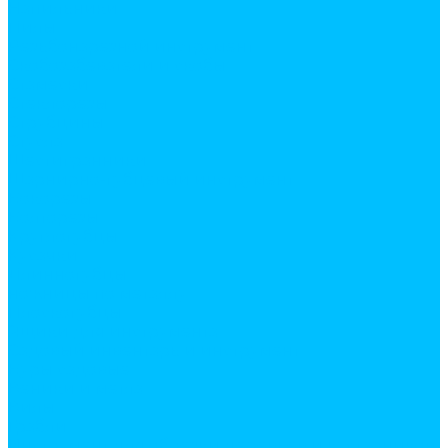
Напильники
Пилы
Резьбонарезной инструмент
Скобозабеватели и скобы
Стамески
Стеклорезы
Струбцины
Стусла
Шестигранники
Шарнирно-губцевый инструмент
Бокорезы
Болторезы
Круглогубцы
Кусачки
Ллинногубцы
ножницы по металлу
Плоскогубцы
Ящики для инструмента
Садовый инвентарь и инструмент
Буры садовые
Веники и метла
Вилы
Грабли
Инструмент для обрезки деревьев и кустарников