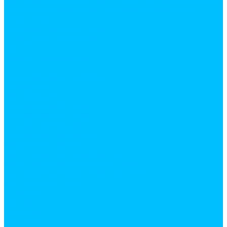
Инструмент для работы с керамической плиткой
Крестики, клинья для керамической плитки
Плиткорезы
Системы выравнивания
Малярный инструмент
Валики
Ванночки и кюветы
Кисти
Удлиняющие стержни
Отвертки
Наборы отверток
Отвертки звездочки
Отвертки крестовые
Отвертки с битами
Отвертки шлицевые
Паяльные лампы
Пистолеты для герметиков
Пистолеты для монтажной пены
Слесарно-столярный инструмент
Гвоздодеры, ломы
Киянки
Ключи
Кувалды
Молотки