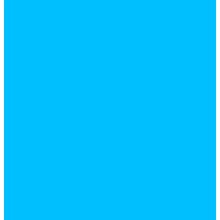
лифты и подъемные механизмы
газовые лифты
кронштейны и подъемные механизмы
наполнение для шкафов
направляющие для выдвижных ящиков
направляющие роликовые
направляющие шариковые
опоры
опоры барные
опоры декаративные
опоры колесные
опоры регулируемые
подпятники
петли
карточные, рояльные, секретерные,
петли шарнирные
полкодержатели
полкодержатели декоративные
полкодержатели для ДСП и стекла
полкодержатели ТУКАНО
система JOKER и UNO
фурнитура для стеклянных дверей
Лакокрасочная продукция. Монтажные пены и
жидкие гвозди