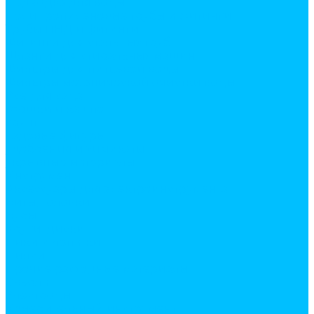
Подводка для воды
Полипропиленовые трубы и фитинги
Трубы ПНД и фитинги
Фитинги для стальных труб
Шланги для стиральных машин
Фильтры для питьевой воды
Фильтры механической очистки воды
Все для сада
горшки и кашпо
грунт
садовые фигуры
удобрения и химикаты
укрывные материалы
Инструмент
Аксессуары для электроинструмента
Биты, головки
Буры
Круги, диски
Пики и лопатки
Пилки
Прочие расходные материалы
Сверла
Электроды
Измерительный инструмент