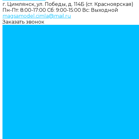
г. Цимлянск, ул. Победы, д. 114Б (ст. Красноярская)
Пн-Пт: 8:00-17:00
Cб: 9:00-15:00
Вс: Выходной
magsamodel.cimla@mail.ru
Заказать звонок
Каталог товаров
Строительные и отделочные материалы
Армировочные материалы
Газоблоки
Гипсокартон
Двери
Арки межкомнатные
Входные двери
Межкомнатные двери
Крепеж
Анкерная техника
Гвозди
Грузовой крепеж (такелаж)
Мебельная фурнитура
амортизаторы и демферы
бобышки, механизмы
декор мебельный
Лакокрасочная продукция. Монтажные пены и жи
Бензин