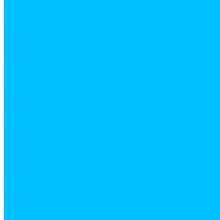
Фотогалерея
Покупки
Способы оплаты
Условия доставки товара
Возврат товара
Процесс передачи данных
Пользовательское соглашение
Политика конфиденциальности
Контакты
Реквизиты
Оплатить
...
Каталог товаров
Строительные и отделочные материалы
Армировочные материалы
Серпянки, стеклохолсты малярные
Сетки армированные
Скотч, малярные ленты
Строительные ленты
Фибра
Газоблоки
Гипсокартон
Карнизы жалюзи