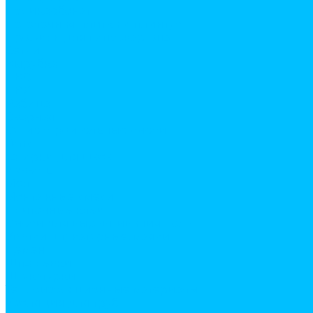
Поликарбонат
Потолочная плитка и плинтус
Профиль для гипсокартона
Сетки
Вырубка
ПВС
ПВХ
Рабица
Сварная
Сухие строительные смеси
Гипс
затирки для швов
Известь
Мел
Монтажные смеси
Плиточные клеи
Смеси для выравнивания пола
Уголки штукатурные, маяки
Цемент
Шпатлевки
Штукатурки
Теплоизоляционные материалы
Изоляция для труб