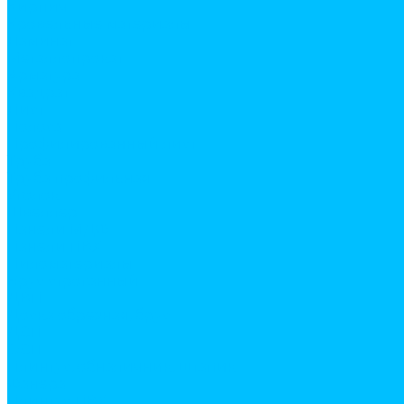
Кирпич
Кровельные материалы
Ламинат
Металлопрокат
Арматура
Квадрат
Лист
Полоса
Профилированный лист
Труба
Труба профильная
Уголок
Швеллер
Панели МДФ
Панели ПВХ
Пиломатериалы
Брус строганный
ДВП
Доска обрезная, брус
ДСП
ОСП
Плинтус, обналичник, штапик
Фанера
Плинтус ПВХ