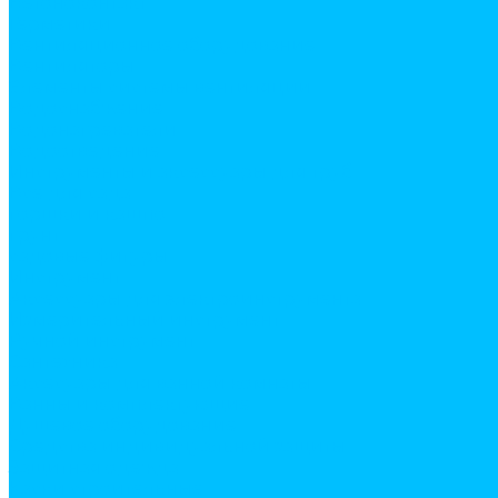
Бетоноконтакт
Герметики
Вентиляционное оборудование
Вентиляторы
Элементы системы вентиляции
Водоснабжение
Водонагреватели
Водоотведение
Инструменты и аксессуары для труб
Все для сада
горшки и кашпо
грунт
садовые фигуры
Инструмент
Аксессуары для электроинструмента
Измерительный инструмент
Ручной инструмент
Сантехника
Аксесуары для ванной комнаты
Ванны и комплектующие
Душевое оборудование
Средства индивидуальной защиты
Защитная одежда
Каски строительные