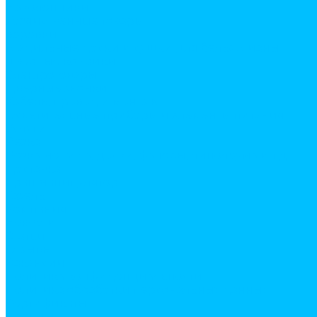
Наколенники
Хозяйственные товары
веревки
гладильные доски и сушки для белья, лианы
дверные коврики
Электротовары
Дверные звонки
Кабель, провод и монтаж
Осветительные приборы и элементы питания
Услуги
Резка
Резка металла, доски, фанеры, линолеума и т.д.
Доставка
Кран манипулятор
Газель
Компания
Новости
Статьи
Отзывы
Вакансии
Политика конфиденциальности
Политика обработки персональных данных
Сертификаты
Бренды