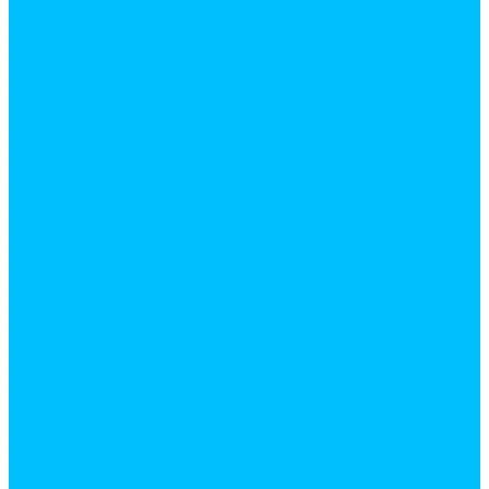
Газоблоки
Гипсокартон
Карнизы жалюзи
Кирпич
Кровельные материалы
Ламинат
Металлопрокат
Арматура
Квадрат
Лист
Полоса
Профилированный лист
Труба
Труба профильная
Уголок
Швеллер
Панели МДФ
Панели ПВХ
Пиломатериалы
Брус строганный
ДВП
Доска обрезная, брус
ДСП
ОСП