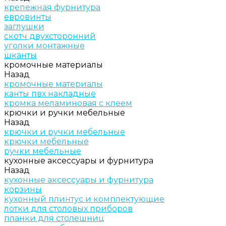
крепежная фурнитура
евровинты
заглушки
скотч двухсторонний
уголки монтажные
шканты
кромочные материалы
Назад
кромочные материалы
канты пвх накладные
кромка меламиновая с клеем
крючки и ручки мебельные
Назад
крючки и ручки мебельные
крючки мебельные
ручки мебельные
кухонные аксессуары и фурнитура
Назад
кухонные аксессуары и фурнитура
корзины
кухонный плинтус и комплектующие
лотки для столовых приборов
планки для столешниц