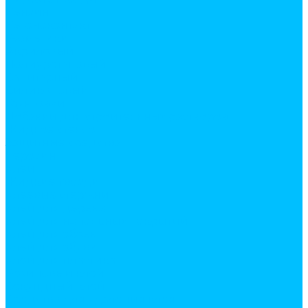
Бензин
Бетоноконтакт
Герметики
Акриловый
Полиуретановый
Санитарный
Силиконовый
Грунтовки
Добавки для строительных растворов
Жидкое стекло
Защитные средства
Керосин
Клеи
Жидкие гвозди
Клеевые стержни
Клей для дерева
Клей для напольных покрытий
Клей для обоев
Клей для обуви
Клей для пластика
Резиновый клей
Секундный клей
Средство для удаления клея