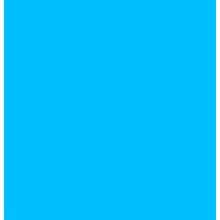
Аксесуары для ванной комнаты
Ванны и комплектующие
Душевое оборудование
Душевые кабины
Зеркала и полки в ванную
Мебель для ванной
Раковины
Для ванной
Для кухни
Сиденья для унитаза
Смесители
в ванну
на кухню
Унитазы и биде
Шторы и штанги для ванной
Средства индивидуальной защиты
Защитная одежда
Каски строительные
Наколенники
Наушники
Очки и щитки защитые
Перчатки
Респираторы и защитные маски
Хозяйственные товары