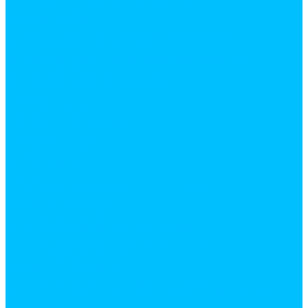
лифты и подъемные механизмы
газовые лифты
кронштейны и подъемные механизмы
наполнение для шкафов
направляющие для выдвижных ящиков
направляющие роликовые
направляющие шариковые
опоры
опоры барные
опоры декаративные
опоры колесные
опоры регулируемые
подпятники
петли
карточные, рояльные, секретерные,
петли шарнирные
полкодержатели
полкодержатели декоративные
полкодержатели для ДСП и стекла
полкодержатели ТУКАНО
система JOKER и UNO
фурнитура для стеклянных дверей
Лакокрасочная продукция. Монтажные пены и
жидкие гвозди