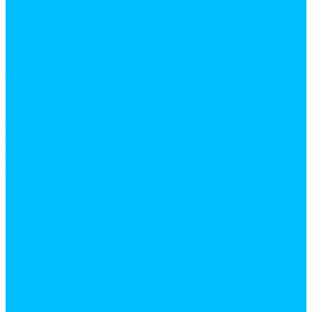
веревки
гладильные доски и сушки для белья, лианы
дверные коврики
клеенки
комоды
лупы
мешки и пакеты для мусора
почтовые ящики
стулья, табуреты, банкетки
тазы
товары для дома
точилки и точильные камни
уборочный инвентарь
хозяйственные тележки
шила
щетки, водосгоны
Электротовары
Дверные звонки
Кабель, провод и монтаж
Гофрированные трубы и комплектующие для
кабеля
Изолента и термоусадочные трубки
Кабель-каналы