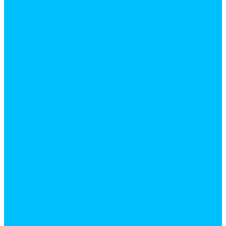
Инструмент для работы с керамической плиткой
Крестики, клинья для керамической плитки
Плиткорезы
Системы выравнивания
Малярный инструмент
Валики
Ванночки и кюветы
Кисти
Удлиняющие стержни
Отвертки
Наборы отверток
Отвертки звездочки
Отвертки крестовые
Отвертки с битами
Отвертки шлицевые
Паяльные лампы
Пистолеты для герметиков
Пистолеты для монтажной пены
Слесарно-столярный инструмент
Гвоздодеры, ломы
Киянки
Ключи
Кувалды
Молотки