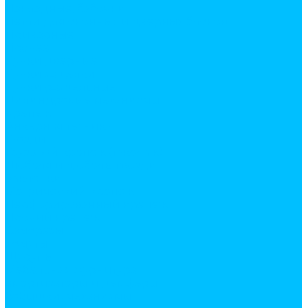
Накладные, бабочки
Петли для оконных и дверных блоков
Приварные
Прочее
Ручки дверные
Ручки защелки
Ручки раздельные
Цилиндровые механизмы
Крепеж
Анкерная техника
Гвозди
Грузовой крепеж (такелаж)
Дюбеля и дюбель-гвозди
Заклепки
Метрический крепеж
Перфорированный крепеж
Прочий крепеж
Саморезы
Хомуты
Шурупы
Мебельная фурнитура
амортизаторы и демферы
бобышки, механизмы