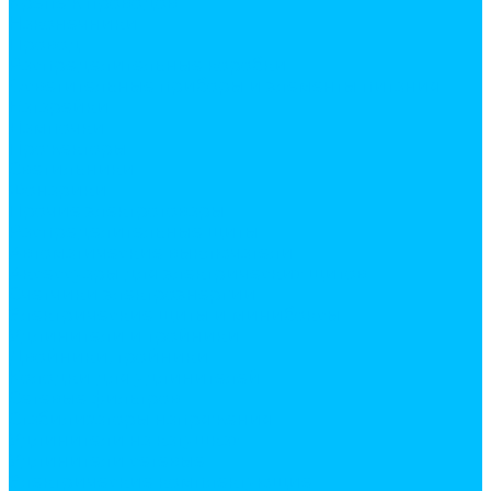
Крепеж проводов
Наконечники
Провод
Распределительные коробки
Осветительные приборы и элементы питания
Батарейки
Лампочки
Прожекторы
Светильники
Фонарики
Прочие электротовары
Распределительные щиты
Автоматические выключатели
Аксессуары для электрических щитов
Счетчики электроэнергии
Электрические щиты и минибоксы
Удлинители и тройники
Двойники, тройники
Колодки для удлинителей
Сетевые фильтров
Стабилизаторы напряжения
Удлинители на катушках
Удлинители сетевые
Электрические комплектующие