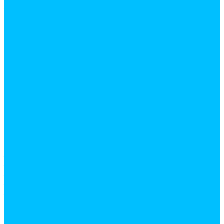
Штукатурки
Теплоизоляционные материалы
Изоляция для труб
Паро, ветро, влагозащитные материалы
Пенопласт
Пенополистирол
Подложки
Утеплители
Двери
Арки межкомнатные
Входные двери
Межкомнатные двери
Пороги алюминиевые
Фурнитура
Дверные коробки, наличники и доборы
Доводчики, пружины
Замки, защелки дверные
Замки врезные
Замки навесные
Замки накладные
Защелки дверные
Ограничители
Петли дверные
Классические врезные