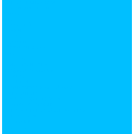
Универсальный клей
Эпоксидный клей
Краски
Лаки
Паркетный
Яхтный
Мастики
Морилки
Обезжириватель
Пены
Бытовые
Очистители пены
Профессиональные
Праймеры
Пропитки
Противоморозные добавки
Растворители
Смывка старой краски
Шпатлевки готовые
Вентиляционное оборудование
Вентиляторы
Канальные
Накладные
Элементы системы вентиляции