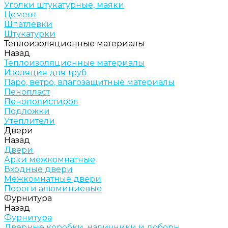
Уголки штукатурные, маяки
Цемент
Шпатлевки
Штукатурки
Теплоизоляционные материалы
Назад
Теплоизоляционные материалы
Изоляция для труб
Паро, ветро, влагозащитные материалы
Пенопласт
Пенополистирол
Подложки
Утеплители
Двери
Назад
Двери
Арки межкомнатные
Входные двери
Межкомнатные двери
Пороги алюминиевые
Фурнитура
Назад
Фурнитура
Дверные коробки, наличники и доборы