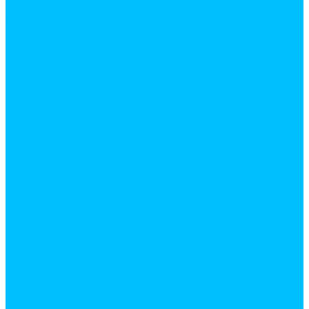
Средства индивидуальной защиты
Защитная одежда
Каски строительные
Наколенники
Хозяйственные товары
веревки
гладильные доски и сушки для белья, лианы
дверные коврики
Электротовары
Дверные звонки
Кабель, провод и монтаж
Осветительные приборы и элементы питания
Услуги
Резка
Резка металла, доски, фанеры, линолеума и т.д.
Доставка
Кран манипулятор
Газель
Компания
Новости
Статьи
Отзывы
Вакансии
Политика конфиденциальности