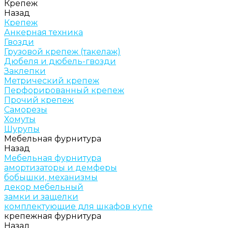
Крепеж
Назад
Крепеж
Анкерная техника
Гвозди
Грузовой крепеж (такелаж)
Дюбеля и дюбель-гвозди
Заклепки
Метрический крепеж
Перфорированный крепеж
Прочий крепеж
Саморезы
Хомуты
Шурупы
Мебельная фурнитура
Назад
Мебельная фурнитура
амортизаторы и демферы
бобышки, механизмы
декор мебельный
замки и защелки
комплектующие для шкафов купе
крепежная фурнитура
Назад