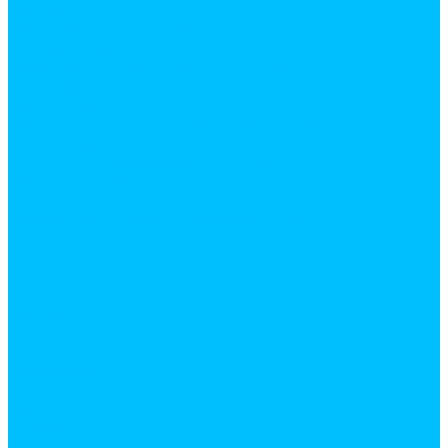
Вилки
Инструмент для зачистки и обжима проводов
Клемы для проводов
Комплектующие для ТВ провода
Патроны для ламп
Пробники, индикаторы
Прочие электрические комплектующие
Электрические обогреватели
Электроустановочные изделия
Выключатели
Подрозетники
Рамки для розеток и выключателей
Розетки
Услуги
Резка
Резка металла, доски, фанеры, линолеума и т.д.
Доставка
Кран манипулятор
Газель
Компания
Новости
Статьи
Отзывы
Вакансии