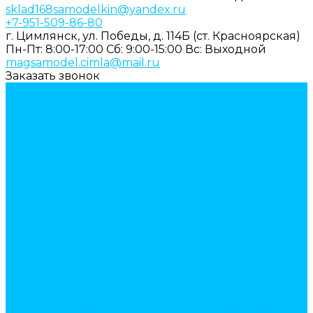
sklad168samodelkin@yandex.ru
+7-951-509-86-80
г. Цимлянск, ул. Победы, д. 114Б (ст. Красноярская)
Пн-Пт: 8:00-17:00
Cб: 9:00-15:00
Вс: Выходной
magsamodel.cimla@mail.ru
Заказать звонок
Каталог товаров
Строительные и отделочные материалы
Армировочные материалы
Газоблоки
Гипсокартон
Двери
Арки межкомнатные
Входные двери
Межкомнатные двери
Крепеж
Анкерная техника
Гвозди
Грузовой крепеж (такелаж)
Мебельная фурнитура
амортизаторы и демферы
бобышки, механизмы
декор мебельный