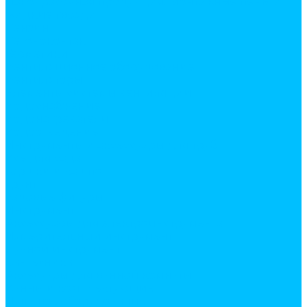
Лакокрасочная продукция. Монтажные пены и
жидкие гвозди
Бензин
Бетоноконтакт
Герметики
Вентиляционное оборудование
Вентиляторы
Элементы системы вентиляции
Водоснабжение
Водонагреватели
Водоотведение
Инструменты и аксессуары для труб
Все для сада
горшки и кашпо
грунт
садовые фигуры
Инструмент
Аксессуары для электроинструмента
Измерительный инструмент
Ручной инструмент
Сантехника
Аксесуары для ванной комнаты
Ванны и комплектующие
Душевое оборудование