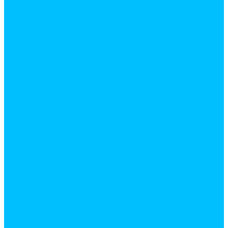
Косы
Лейки
Лопаты
Снеговые
Совковые
Штыковые
мотыги, рыхлители
Опрыскиватели
Серпы
Система полива
Тачки садовые
Тяпки
Электро инструмент
Бетоносмесители
Дрели
Клеевые пистолеты
Лобзики
Перфораторы
Сварочные аппараты
Строительные фены
Шлифовальные машинки
Шуруповерты
Сантехника