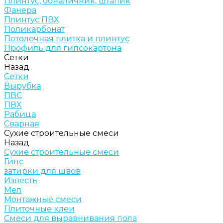
Плинтус, обналичник, штапик
Фанера
Плинтус ПВХ
Поликарбонат
Потолочная плитка и плинтус
Профиль для гипсокартона
Сетки
Назад
Сетки
Вырубка
ПВС
ПВХ
Рабица
Сварная
Сухие строительные смеси
Назад
Сухие строительные смеси
Гипс
затирки для швов
Известь
Мел
Монтажные смеси
Плиточные клеи
Смеси для выравнивания пола