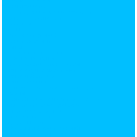
декор мебельный
замки и защелки
комплектующие для шкафов купе
крепежная фурнитура
евровинты
заглушки
скотч двухсторонний
уголки монтажные
шканты
кромочные материалы
канты пвх накладные
кромка меламиновая с клеем
крючки и ручки мебельные
крючки мебельные
ручки мебельные
кухонные аксессуары и фурнитура
корзины
кухонный плинтус и комплектующие
лотки для столовых приборов
планки для столешниц
подвески мебельные
посудосушители
труба 16мм и фурнитура к ней
труба 50мм и фурнитура к ней