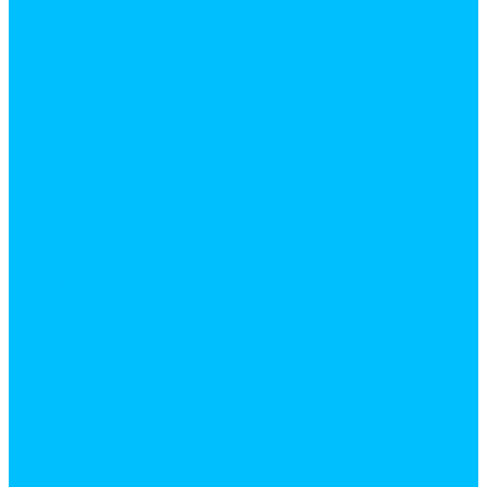
Лазерные уровни
Линейки
Микрометры
Рулетки
Тестеры
Угольники, угломеры
Уровни
Штангенциркули
Ручной инструмент
Для штукатурно-отделочных работ
Абразивные материалы
Ведра, емкости
Гладилки
Ковши штукатурные
Лестницы, стремянки
Мастерки и кельмы
Ножи
Правила
Разметочный инструмент
Расшивки
Скребки
Терки
Шпатели