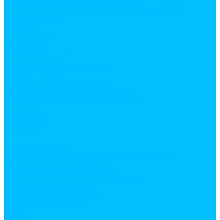
Политика обработки персональных данных
Сертификаты
Бренды
Фотогалерея
Покупки
Способы оплаты
Условия доставки товара
Возврат товара
Процесс передачи данных
Пользовательское соглашение
Политика конфиденциальности
Контакты
Реквизиты
Оплатить
...
Каталог товаров
Строительные и отделочные материалы
Армировочные материалы
Серпянки, стеклохолсты малярные
Сетки армированные
Скотч, малярные ленты
Строительные ленты
Фибра