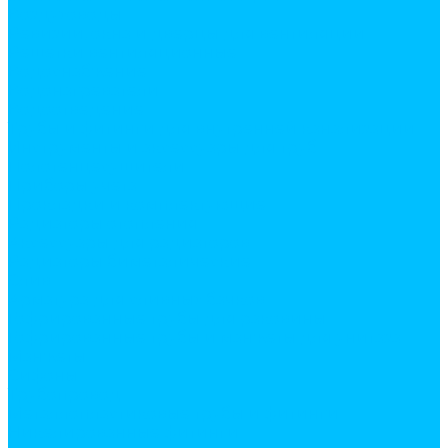
Воздуховоды
Ревизии, окна и дверцы для вентиляции
Решетки вентиляционные
Водоснабжение
Водонагреватели
Водоотведение
Трубы и фитинги для внутренней канализации
Инструменты и аксессуары для труб
Полотенцесушители
Приборы учета
Прокладки и комплектующие
Радиаторы отопления
Аксессуары для радиаторов
Радиаторы биметалические
Слив
Арматура для сливных бачков
Гофрированные трубы для раковины
Гофрированные трубы и манжеты для унитаза
Манжеты
Сифоны
Трубопровод
Металлопластиковые трубы и фитинги
Никелированные фитинги