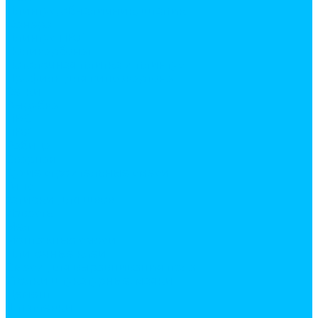
Плинтус, обналичник, штапик
Фанера
Плинтус ПВХ
Поликарбонат
Потолочная плитка и плинтус
Профиль для гипсокартона
Сетки
Вырубка
ПВС
ПВХ
Рабица
Сварная
Сухие строительные смеси
Гипс
затирки для швов
Известь
Мел
Монтажные смеси
Плиточные клеи
Смеси для выравнивания пола
Уголки штукатурные, маяки
Цемент
Шпатлевки