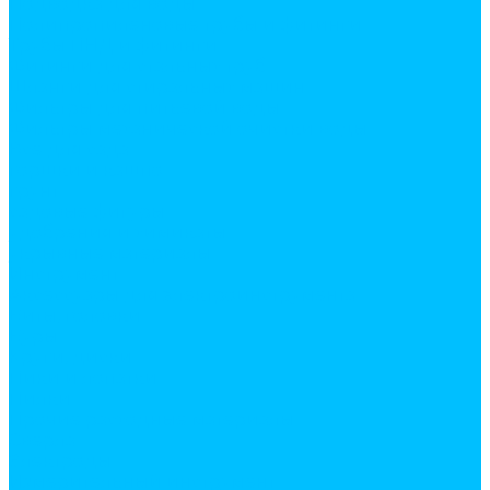
Подводка для воды
Полипропиленовые трубы и фитинги
Трубы ПНД и фитинги
Фитинги для стальных труб
Шланги для стиральных машин
Фильтры для питьевой воды
Фильтры механической очистки воды
Все для сада
горшки и кашпо
грунт
садовые фигуры
удобрения и химикаты
укрывные материалы
Инструмент
Аксессуары для электроинструмента
Биты, головки
Буры
Круги, диски
Пики и лопатки
Пилки
Прочие расходные материалы
Сверла
Электроды
Измерительный инструмент