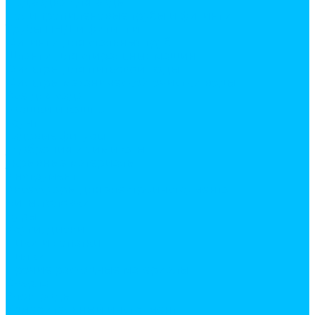
Подводка для воды
Полипропиленовые трубы и фитинги
Трубы ПНД и фитинги
Фитинги для стальных труб
Шланги для стиральных машин
Фильтры для питьевой воды
Фильтры механической очистки воды
Все для сада
горшки и кашпо
грунт
садовые фигуры
удобрения и химикаты
укрывные материалы
Инструмент
Аксессуары для электроинструмента
Биты, головки
Буры
Круги, диски
Пики и лопатки
Пилки
Прочие расходные материалы
Сверла
Электроды
Измерительный инструмент