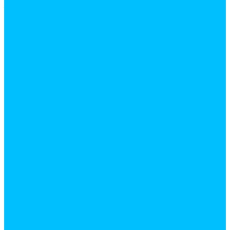
лифты и подъемные механизмы
газовые лифты
кронштейны и подъемные механизмы
наполнение для шкафов
направляющие для выдвижных ящиков
направляющие роликовые
направляющие шариковые
опоры
опоры барные
опоры декаративные
опоры колесные
опоры регулируемые
подпятники
петли
карточные, рояльные, секретерные,
петли шарнирные
полкодержатели
полкодержатели декоративные
полкодержатели для ДСП и стекла
полкодержатели ТУКАНО
система JOKER и UNO
фурнитура для стеклянных дверей
Лакокрасочная продукция. Монтажные пены и
жидкие гвозди