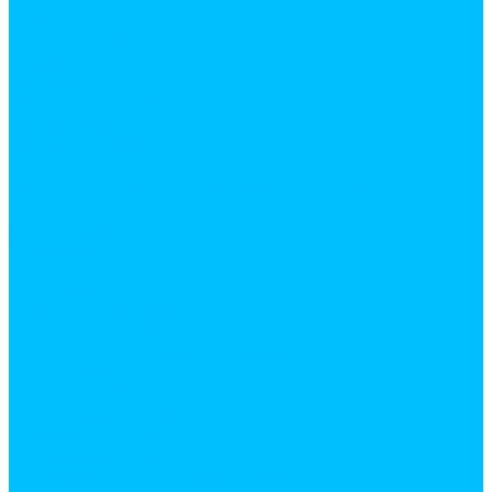
Бензин
Бетоноконтакт
Герметики
Акриловый
Полиуретановый
Санитарный
Силиконовый
Грунтовки
Добавки для строительных растворов
Жидкое стекло
Защитные средства
Керосин
Клеи
Жидкие гвозди
Клеевые стержни
Клей для дерева
Клей для напольных покрытий
Клей для обоев
Клей для обуви
Клей для пластика
Резиновый клей
Секундный клей
Средство для удаления клея