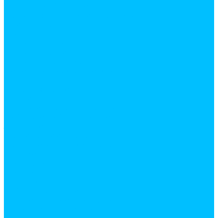
Накладные, бабочки
Петли для оконных и дверных блоков
Приварные
Прочее
Ручки дверные
Ручки защелки
Ручки раздельные
Цилиндровые механизмы
Крепеж
Анкерная техника
Гвозди
Грузовой крепеж (такелаж)
Дюбеля и дюбель-гвозди
Заклепки
Метрический крепеж
Перфорированный крепеж
Прочий крепеж
Саморезы
Хомуты
Шурупы
Мебельная фурнитура
амортизаторы и демферы
бобышки, механизмы