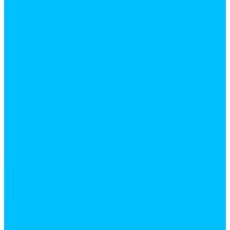
Штукатурки
Теплоизоляционные материалы
Изоляция для труб
Паро, ветро, влагозащитные материалы
Пенопласт
Пенополистирол
Подложки
Утеплители
Двери
Арки межкомнатные
Входные двери
Межкомнатные двери
Пороги алюминиевые
Фурнитура
Дверные коробки, наличники и доборы
Доводчики, пружины
Замки, защелки дверные
Замки врезные
Замки навесные
Замки накладные
Защелки дверные
Ограничители
Петли дверные
Классические врезные