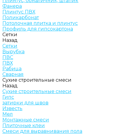
Плинтус, обналичник, штапик
Фанера
Плинтус ПВХ
Поликарбонат
Потолочная плитка и плинтус
Профиль для гипсокартона
Сетки
Назад
Сетки
Вырубка
ПВС
ПВХ
Рабица
Сварная
Сухие строительные смеси
Назад
Сухие строительные смеси
Гипс
затирки для швов
Известь
Мел
Монтажные смеси
Плиточные клеи
Смеси для выравнивания пола