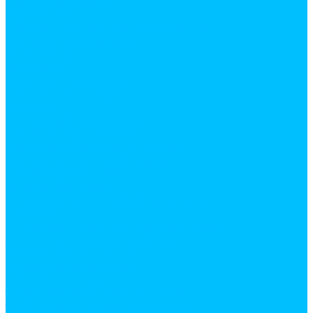
декор мебельный
замки и защелки
комплектующие для шкафов купе
крепежная фурнитура
евровинты
заглушки
скотч двухсторонний
уголки монтажные
шканты
кромочные материалы
канты пвх накладные
кромка меламиновая с клеем
крючки и ручки мебельные
крючки мебельные
ручки мебельные
кухонные аксессуары и фурнитура
корзины
кухонный плинтус и комплектующие
лотки для столовых приборов
планки для столешниц
подвески мебельные
посудосушители
труба 16мм и фурнитура к ней
труба 50мм и фурнитура к ней