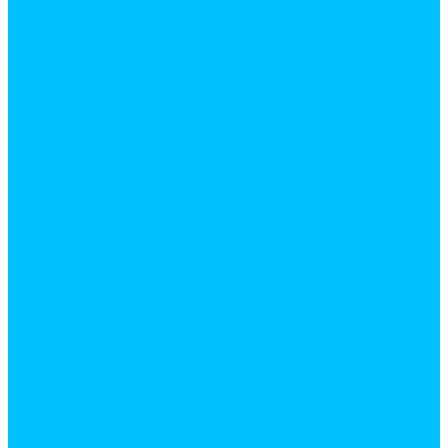
Политика обработки персональных данных
Сертификаты
Бренды
Фотогалерея
Покупки
Способы оплаты
Условия доставки товара
Возврат товара
Процесс передачи данных
Пользовательское соглашение
Политика конфиденциальности
Контакты
Реквизиты
Оплатить
...
Каталог товаров
Строительные и отделочные материалы
Армировочные материалы
Серпянки, стеклохолсты малярные
Сетки армированные
Скотч, малярные ленты
Строительные ленты
Фибра