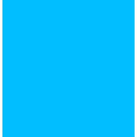
Универсальный клей
Эпоксидный клей
Краски
Лаки
Паркетный
Яхтный
Мастики
Морилки
Обезжириватель
Пены
Бытовые
Очистители пены
Профессиональные
Праймеры
Пропитки
Противоморозные добавки
Растворители
Смывка старой краски
Шпатлевки готовые
Вентиляционное оборудование
Вентиляторы
Канальные
Накладные
Элементы системы вентиляции