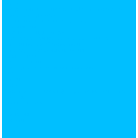
Вилки
Инструмент для зачистки и обжима проводов
Клемы для проводов
Комплектующие для ТВ провода
Патроны для ламп
Пробники, индикаторы
Прочие электрические комплектующие
Электрические обогреватели
Электроустановочные изделия
Выключатели
Подрозетники
Рамки для розеток и выключателей
Розетки
Услуги
Резка
Резка металла, доски, фанеры, линолеума и т.д.
Доставка
Кран манипулятор
Газель
Компания
Новости
Статьи
Отзывы
Вакансии