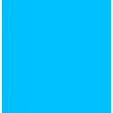
Косы
Лейки
Лопаты
Снеговые
Совковые
Штыковые
мотыги, рыхлители
Опрыскиватели
Серпы
Система полива
Тачки садовые
Тяпки
Электро инструмент
Бетоносмесители
Дрели
Клеевые пистолеты
Лобзики
Перфораторы
Сварочные аппараты
Строительные фены
Шлифовальные машинки
Шуруповерты
Сантехника