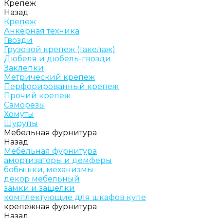
Крепеж
Назад
Крепеж
Анкерная техника
Гвозди
Грузовой крепеж (такелаж)
Дюбеля и дюбель-гвозди
Заклепки
Метрический крепеж
Перфорированный крепеж
Прочий крепеж
Саморезы
Хомуты
Шурупы
Мебельная фурнитура
Назад
Мебельная фурнитура
амортизаторы и демферы
бобышки, механизмы
декор мебельный
замки и защелки
комплектующие для шкафов купе
крепежная фурнитура
Назад