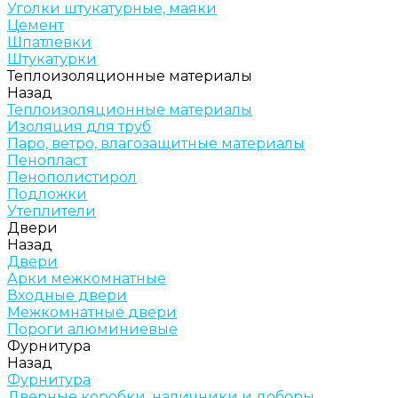
Уголки штукатурные, маяки
Цемент
Шпатлевки
Штукатурки
Теплоизоляционные материалы
Назад
Теплоизоляционные материалы
Изоляция для труб
Паро, ветро, влагозащитные материалы
Пенопласт
Пенополистирол
Подложки
Утеплители
Двери
Назад
Двери
Арки межкомнатные
Входные двери
Межкомнатные двери
Пороги алюминиевые
Фурнитура
Назад
Фурнитура
Дверные коробки, наличники и доборы