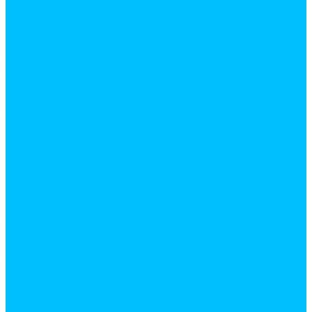
Крепеж проводов
Наконечники
Провод
Распределительные коробки
Осветительные приборы и элементы питания
Батарейки
Лампочки
Прожекторы
Светильники
Фонарики
Прочие электротовары
Распределительные щиты
Автоматические выключатели
Аксессуары для электрических щитов
Счетчики электроэнергии
Электрические щиты и минибоксы
Удлинители и тройники
Двойники, тройники
Колодки для удлинителей
Сетевые фильтров
Стабилизаторы напряжения
Удлинители на катушках
Удлинители сетевые
Электрические комплектующие