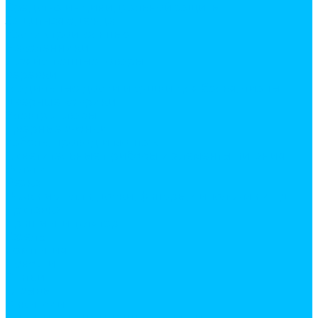
Средства индивидуальной защиты
Защитная одежда
Каски строительные
Наколенники
Хозяйственные товары
веревки
гладильные доски и сушки для белья, лианы
дверные коврики
Электротовары
Дверные звонки
Кабель, провод и монтаж
Осветительные приборы и элементы питания
Услуги
Резка
Резка металла, доски, фанеры, линолеума и т.д.
Доставка
Кран манипулятор
Газель
Компания
Новости
Статьи
Отзывы
Вакансии
Политика конфиденциальности