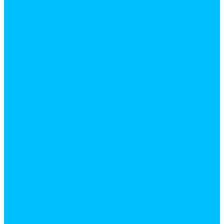
Инструмент для работы с керамической плиткой
Крестики, клинья для керамической плитки
Плиткорезы
Системы выравнивания
Малярный инструмент
Валики
Ванночки и кюветы
Кисти
Удлиняющие стержни
Отвертки
Наборы отверток
Отвертки звездочки
Отвертки крестовые
Отвертки с битами
Отвертки шлицевые
Паяльные лампы
Пистолеты для герметиков
Пистолеты для монтажной пены
Слесарно-столярный инструмент
Гвоздодеры, ломы
Киянки
Ключи
Кувалды
Молотки