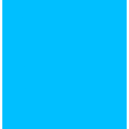
Напильники
Пилы
Резьбонарезной инструмент
Скобозабеватели и скобы
Стамески
Стеклорезы
Струбцины
Стусла
Шестигранники
Шарнирно-губцевый инструмент
Бокорезы
Болторезы
Круглогубцы
Кусачки
Ллинногубцы
ножницы по металлу
Плоскогубцы
Ящики для инструмента
Садовый инвентарь и инструмент
Буры садовые
Веники и метла
Вилы
Грабли
Инструмент для обрезки деревьев и кустарников