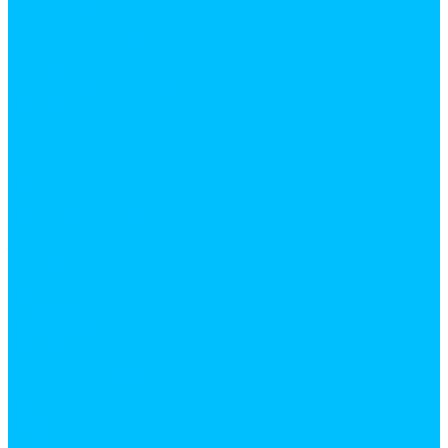
Газоблоки
Гипсокартон
Карнизы жалюзи
Кирпич
Кровельные материалы
Ламинат
Металлопрокат
Арматура
Квадрат
Лист
Полоса
Профилированный лист
Труба
Труба профильная
Уголок
Швеллер
Панели МДФ
Панели ПВХ
Пиломатериалы
Брус строганный
ДВП
Доска обрезная, брус
ДСП
ОСП