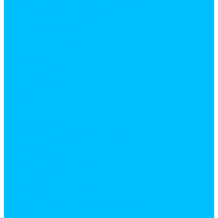
Аксесуары для ванной комнаты
Ванны и комплектующие
Душевое оборудование
Душевые кабины
Зеркала и полки в ванную
Мебель для ванной
Раковины
Для ванной
Для кухни
Сиденья для унитаза
Смесители
в ванну
на кухню
Унитазы и биде
Шторы и штанги для ванной
Средства индивидуальной защиты
Защитная одежда
Каски строительные
Наколенники
Наушники
Очки и щитки защитые
Перчатки
Респираторы и защитные маски
Хозяйственные товары