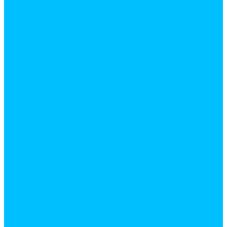
Лазерные уровни
Линейки
Микрометры
Рулетки
Тестеры
Угольники, угломеры
Уровни
Штангенциркули
Ручной инструмент
Для штукатурно-отделочных работ
Абразивные материалы
Ведра, емкости
Гладилки
Ковши штукатурные
Лестницы, стремянки
Мастерки и кельмы
Ножи
Правила
Разметочный инструмент
Расшивки
Скребки
Терки
Шпатели