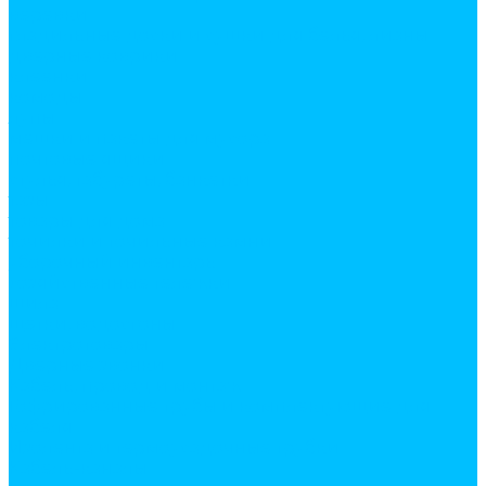
веревки
гладильные доски и сушки для белья, лианы
дверные коврики
клеенки
комоды
лупы
мешки и пакеты для мусора
почтовые ящики
стулья, табуреты, банкетки
тазы
товары для дома
точилки и точильные камни
уборочный инвентарь
хозяйственные тележки
шила
щетки, водосгоны
Электротовары
Дверные звонки
Кабель, провод и монтаж
Гофрированные трубы и комплектующие для
кабеля
Изолента и термоусадочные трубки
Кабель-каналы