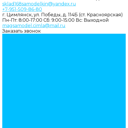
sklad168samodelkin@yandex.ru
+7-951-509-86-80
г. Цимлянск, ул. Победы, д. 114Б (ст. Красноярская)
Пн-Пт: 8:00-17:00
Cб: 9:00-15:00
Вс: Выходной
magsamodel.cimla@mail.ru
Заказать звонок
Каталог товаров
Строительные и отделочные материалы
Армировочные материалы
Газоблоки
Гипсокартон
Двери
Арки межкомнатные
Входные двери
Межкомнатные двери
Крепеж
Анкерная техника
Гвозди
Грузовой крепеж (такелаж)
Мебельная фурнитура
амортизаторы и демферы
бобышки, механизмы
декор мебельный