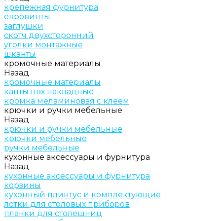
крепежная фурнитура
евровинты
заглушки
скотч двухсторонний
уголки монтажные
шканты
кромочные материалы
Назад
кромочные материалы
канты пвх накладные
кромка меламиновая с клеем
крючки и ручки мебельные
Назад
крючки и ручки мебельные
крючки мебельные
ручки мебельные
кухонные аксессуары и фурнитура
Назад
кухонные аксессуары и фурнитура
корзины
кухонный плинтус и комплектующие
лотки для столовых приборов
планки для столешниц