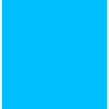
Плинтус, обналичник, штапик
Фанера
Плинтус ПВХ
Поликарбонат
Потолочная плитка и плинтус
Профиль для гипсокартона
Сетки
Вырубка
ПВС
ПВХ
Рабица
Сварная
Сухие строительные смеси
Гипс
затирки для швов
Известь
Мел
Монтажные смеси
Плиточные клеи
Смеси для выравнивания пола
Уголки штукатурные, маяки
Цемент
Шпатлевки