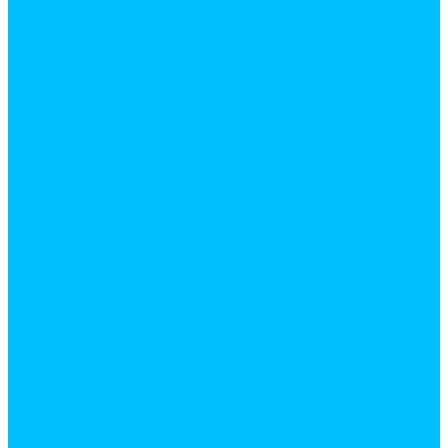
Лакокрасочная продукция. Монтажные пены и
жидкие гвозди
Бензин
Бетоноконтакт
Герметики
Вентиляционное оборудование
Вентиляторы
Элементы системы вентиляции
Водоснабжение
Водонагреватели
Водоотведение
Инструменты и аксессуары для труб
Все для сада
горшки и кашпо
грунт
садовые фигуры
Инструмент
Аксессуары для электроинструмента
Измерительный инструмент
Ручной инструмент
Сантехника
Аксесуары для ванной комнаты
Ванны и комплектующие
Душевое оборудование