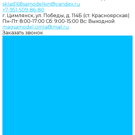
sklad168samodelkin@yandex.ru
+7-951-509-86-80
г. Цимлянск, ул. Победы, д. 114Б (ст. Красноярская)
Пн-Пт: 8:00-17:00
Cб: 9:00-15:00
Вс: Выходной
magsamodel.cimla@mail.ru
Заказать звонок
Каталог товаров
Строительные и отделочные материалы
Армировочные материалы
Газоблоки
Гипсокартон
Двери
Арки межкомнатные
Входные двери
Межкомнатные двери
Крепеж
Анкерная техника
Гвозди
Грузовой крепеж (такелаж)
Мебельная фурнитура
амортизаторы и демферы
бобышки, механизмы
декор мебельный