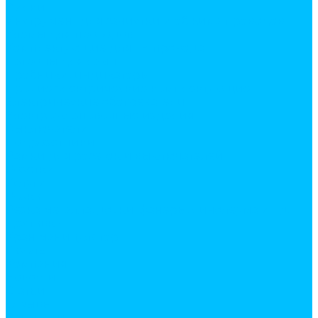
Вилки
Инструмент для зачистки и обжима проводов
Клемы для проводов
Комплектующие для ТВ провода
Патроны для ламп
Пробники, индикаторы
Прочие электрические комплектующие
Электрические обогреватели
Электроустановочные изделия
Выключатели
Подрозетники
Рамки для розеток и выключателей
Розетки
Услуги
Резка
Резка металла, доски, фанеры, линолеума и т.д.
Доставка
Кран манипулятор
Газель
Компания
Новости
Статьи
Отзывы
Вакансии