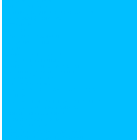
декор мебельный
замки и защелки
комплектующие для шкафов купе
крепежная фурнитура
евровинты
заглушки
скотч двухсторонний
уголки монтажные
шканты
кромочные материалы
канты пвх накладные
кромка меламиновая с клеем
крючки и ручки мебельные
крючки мебельные
ручки мебельные
кухонные аксессуары и фурнитура
корзины
кухонный плинтус и комплектующие
лотки для столовых приборов
планки для столешниц
подвески мебельные
посудосушители
труба 16мм и фурнитура к ней
труба 50мм и фурнитура к ней