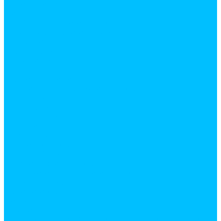
Напильники
Пилы
Резьбонарезной инструмент
Скобозабеватели и скобы
Стамески
Стеклорезы
Струбцины
Стусла
Шестигранники
Шарнирно-губцевый инструмент
Бокорезы
Болторезы
Круглогубцы
Кусачки
Ллинногубцы
ножницы по металлу
Плоскогубцы
Ящики для инструмента
Садовый инвентарь и инструмент
Буры садовые
Веники и метла
Вилы
Грабли
Инструмент для обрезки деревьев и кустарников