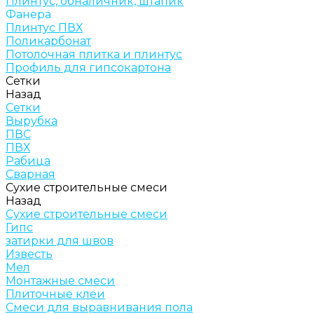
Плинтус, обналичник, штапик
Фанера
Плинтус ПВХ
Поликарбонат
Потолочная плитка и плинтус
Профиль для гипсокартона
Сетки
Назад
Сетки
Вырубка
ПВС
ПВХ
Рабица
Сварная
Сухие строительные смеси
Назад
Сухие строительные смеси
Гипс
затирки для швов
Известь
Мел
Монтажные смеси
Плиточные клеи
Смеси для выравнивания пола