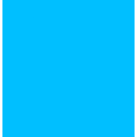
Плинтус, обналичник, штапик
Фанера
Плинтус ПВХ
Поликарбонат
Потолочная плитка и плинтус
Профиль для гипсокартона
Сетки
Вырубка
ПВС
ПВХ
Рабица
Сварная
Сухие строительные смеси
Гипс
затирки для швов
Известь
Мел
Монтажные смеси
Плиточные клеи
Смеси для выравнивания пола
Уголки штукатурные, маяки
Цемент
Шпатлевки