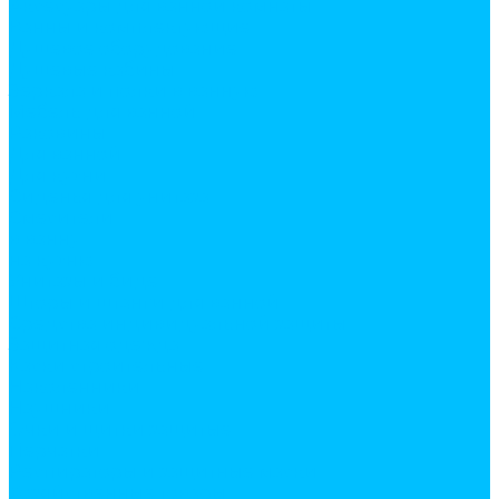
Аксесуары для ванной комнаты
Ванны и комплектующие
Душевое оборудование
Душевые кабины
Зеркала и полки в ванную
Мебель для ванной
Раковины
Для ванной
Для кухни
Сиденья для унитаза
Смесители
в ванну
на кухню
Унитазы и биде
Шторы и штанги для ванной
Средства индивидуальной защиты
Защитная одежда
Каски строительные
Наколенники
Наушники
Очки и щитки защитые
Перчатки
Респираторы и защитные маски
Хозяйственные товары