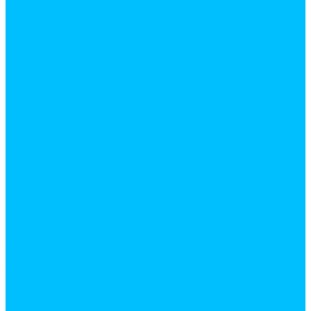
Штукатурки
Теплоизоляционные материалы
Изоляция для труб
Паро, ветро, влагозащитные материалы
Пенопласт
Пенополистирол
Подложки
Утеплители
Двери
Арки межкомнатные
Входные двери
Межкомнатные двери
Пороги алюминиевые
Фурнитура
Дверные коробки, наличники и доборы
Доводчики, пружины
Замки, защелки дверные
Замки врезные
Замки навесные
Замки накладные
Защелки дверные
Ограничители
Петли дверные
Классические врезные