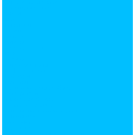
Универсальный клей
Эпоксидный клей
Краски
Лаки
Паркетный
Яхтный
Мастики
Морилки
Обезжириватель
Пены
Бытовые
Очистители пены
Профессиональные
Праймеры
Пропитки
Противоморозные добавки
Растворители
Смывка старой краски
Шпатлевки готовые
Вентиляционное оборудование
Вентиляторы
Канальные
Накладные
Элементы системы вентиляции