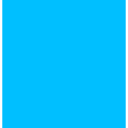
Газоблоки
Гипсокартон
Карнизы жалюзи
Кирпич
Кровельные материалы
Ламинат
Металлопрокат
Арматура
Квадрат
Лист
Полоса
Профилированный лист
Труба
Труба профильная
Уголок
Швеллер
Панели МДФ
Панели ПВХ
Пиломатериалы
Брус строганный
ДВП
Доска обрезная, брус
ДСП
ОСП