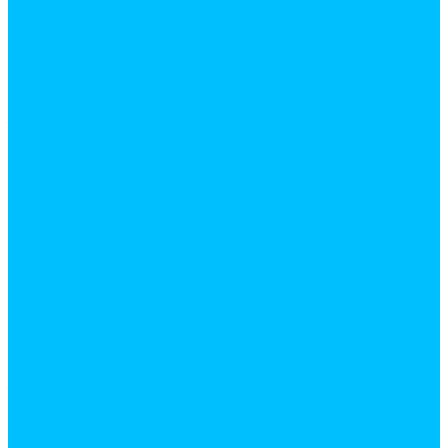
Воздуховоды
Ревизии, окна и дверцы для вентиляции
Решетки вентиляционные
Водоснабжение
Водонагреватели
Водоотведение
Трубы и фитинги для внутренней канализации
Инструменты и аксессуары для труб
Полотенцесушители
Приборы учета
Прокладки и комплектующие
Радиаторы отопления
Аксессуары для радиаторов
Радиаторы биметалические
Слив
Арматура для сливных бачков
Гофрированные трубы для раковины
Гофрированные трубы и манжеты для унитаза
Манжеты
Сифоны
Трубопровод
Металлопластиковые трубы и фитинги
Никелированные фитинги