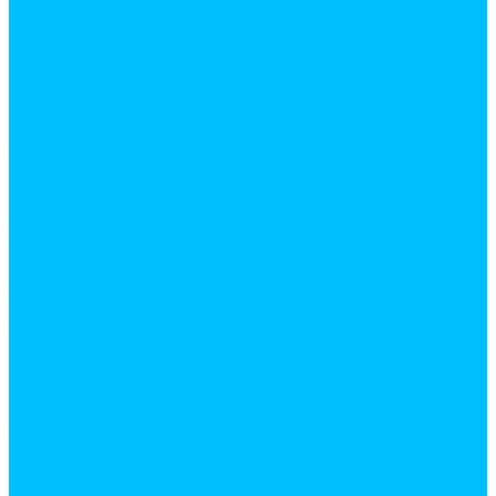
Косы
Лейки
Лопаты
Снеговые
Совковые
Штыковые
мотыги, рыхлители
Опрыскиватели
Серпы
Система полива
Тачки садовые
Тяпки
Электро инструмент
Бетоносмесители
Дрели
Клеевые пистолеты
Лобзики
Перфораторы
Сварочные аппараты
Строительные фены
Шлифовальные машинки
Шуруповерты
Сантехника