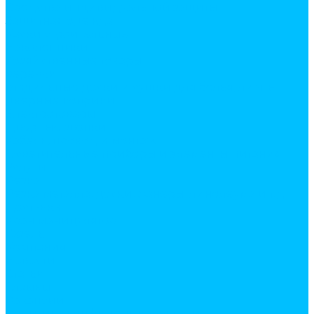
Средства индивидуальной защиты
Защитная одежда
Каски строительные
Наколенники
Хозяйственные товары
веревки
гладильные доски и сушки для белья, лианы
дверные коврики
Электротовары
Дверные звонки
Кабель, провод и монтаж
Осветительные приборы и элементы питания
Услуги
Резка
Резка металла, доски, фанеры, линолеума и т.д.
Доставка
Кран манипулятор
Газель
Компания
Новости
Статьи
Отзывы
Вакансии
Политика конфиденциальности