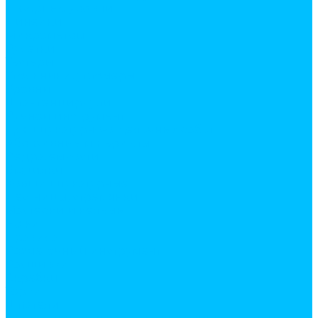
Лазерные уровни
Линейки
Микрометры
Рулетки
Тестеры
Угольники, угломеры
Уровни
Штангенциркули
Ручной инструмент
Для штукатурно-отделочных работ
Абразивные материалы
Ведра, емкости
Гладилки
Ковши штукатурные
Лестницы, стремянки
Мастерки и кельмы
Ножи
Правила
Разметочный инструмент
Расшивки
Скребки
Терки
Шпатели