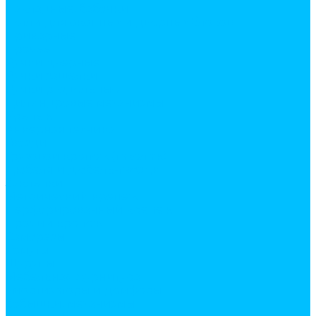
Накладные, бабочки
Петли для оконных и дверных блоков
Приварные
Прочее
Ручки дверные
Ручки защелки
Ручки раздельные
Цилиндровые механизмы
Крепеж
Анкерная техника
Гвозди
Грузовой крепеж (такелаж)
Дюбеля и дюбель-гвозди
Заклепки
Метрический крепеж
Перфорированный крепеж
Прочий крепеж
Саморезы
Хомуты
Шурупы
Мебельная фурнитура
амортизаторы и демферы
бобышки, механизмы