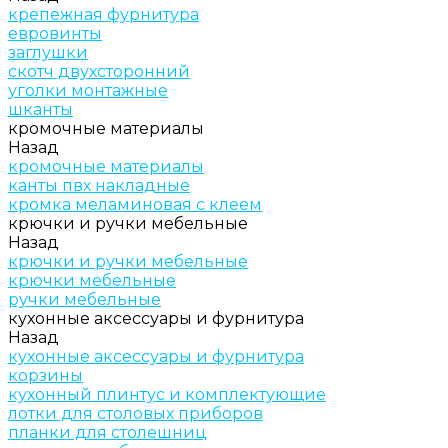
крепежная фурнитура
евровинты
заглушки
скотч двухсторонний
уголки монтажные
шканты
кромочные материалы
Назад
кромочные материалы
канты пвх накладные
кромка меламиновая с клеем
крючки и ручки мебельные
Назад
крючки и ручки мебельные
крючки мебельные
ручки мебельные
кухонные аксессуары и фурнитура
Назад
кухонные аксессуары и фурнитура
корзины
кухонный плинтус и комплектующие
лотки для столовых приборов
планки для столешниц