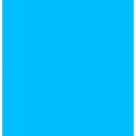
Инструмент для работы с керамической плиткой
Крестики, клинья для керамической плитки
Плиткорезы
Системы выравнивания
Малярный инструмент
Валики
Ванночки и кюветы
Кисти
Удлиняющие стержни
Отвертки
Наборы отверток
Отвертки звездочки
Отвертки крестовые
Отвертки с битами
Отвертки шлицевые
Паяльные лампы
Пистолеты для герметиков
Пистолеты для монтажной пены
Слесарно-столярный инструмент
Гвоздодеры, ломы
Киянки
Ключи
Кувалды
Молотки