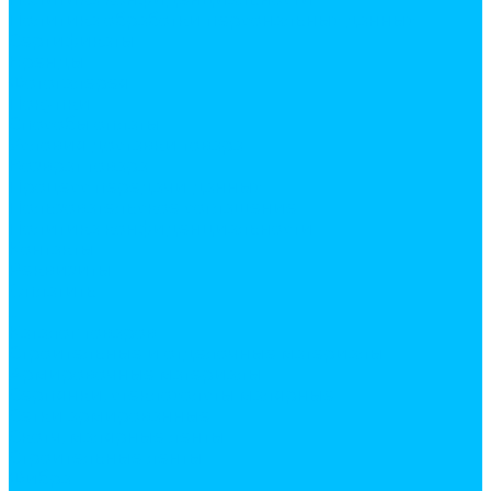
Политика обработки персональных данных
Сертификаты
Бренды
Фотогалерея
Покупки
Способы оплаты
Условия доставки товара
Возврат товара
Процесс передачи данных
Пользовательское соглашение
Политика конфиденциальности
Контакты
Реквизиты
Оплатить
...
Каталог товаров
Строительные и отделочные материалы
Армировочные материалы
Серпянки, стеклохолсты малярные
Сетки армированные
Скотч, малярные ленты
Строительные ленты
Фибра