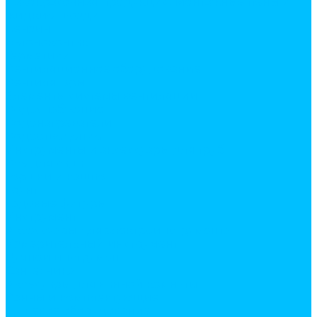
Лакокрасочная продукция. Монтажные пены и
жидкие гвозди
Бензин
Бетоноконтакт
Герметики
Вентиляционное оборудование
Вентиляторы
Элементы системы вентиляции
Водоснабжение
Водонагреватели
Водоотведение
Инструменты и аксессуары для труб
Все для сада
горшки и кашпо
грунт
садовые фигуры
Инструмент
Аксессуары для электроинструмента
Измерительный инструмент
Ручной инструмент
Сантехника
Аксесуары для ванной комнаты
Ванны и комплектующие
Душевое оборудование