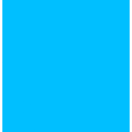
Бензин
Бетоноконтакт
Герметики
Акриловый
Полиуретановый
Санитарный
Силиконовый
Грунтовки
Добавки для строительных растворов
Жидкое стекло
Защитные средства
Керосин
Клеи
Жидкие гвозди
Клеевые стержни
Клей для дерева
Клей для напольных покрытий
Клей для обоев
Клей для обуви
Клей для пластика
Резиновый клей
Секундный клей
Средство для удаления клея