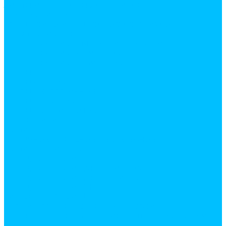
лифты и подъемные механизмы
газовые лифты
кронштейны и подъемные механизмы
наполнение для шкафов
направляющие для выдвижных ящиков
направляющие роликовые
направляющие шариковые
опоры
опоры барные
опоры декаративные
опоры колесные
опоры регулируемые
подпятники
петли
карточные, рояльные, секретерные,
петли шарнирные
полкодержатели
полкодержатели декоративные
полкодержатели для ДСП и стекла
полкодержатели ТУКАНО
система JOKER и UNO
фурнитура для стеклянных дверей
Лакокрасочная продукция. Монтажные пены и
жидкие гвозди