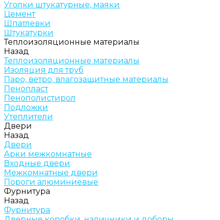
Уголки штукатурные, маяки
Цемент
Шпатлевки
Штукатурки
Теплоизоляционные материалы
Назад
Теплоизоляционные материалы
Изоляция для труб
Паро, ветро, влагозащитные материалы
Пенопласт
Пенополистирол
Подложки
Утеплители
Двери
Назад
Двери
Арки межкомнатные
Входные двери
Межкомнатные двери
Пороги алюминиевые
Фурнитура
Назад
Фурнитура
Дверные коробки, наличники и доборы