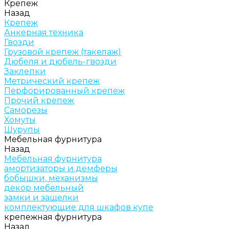
Крепеж
Назад
Крепеж
Анкерная техника
Гвозди
Грузовой крепеж (такелаж)
Дюбеля и дюбель-гвозди
Заклепки
Метрический крепеж
Перфорированный крепеж
Прочий крепеж
Саморезы
Хомуты
Шурупы
Мебельная фурнитура
Назад
Мебельная фурнитура
амортизаторы и демферы
бобышки, механизмы
декор мебельный
замки и защелки
комплектующие для шкафов купе
крепежная фурнитура
Назад