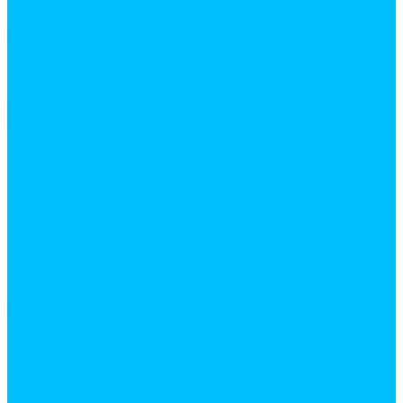
Крепеж проводов
Наконечники
Провод
Распределительные коробки
Осветительные приборы и элементы питания
Батарейки
Лампочки
Прожекторы
Светильники
Фонарики
Прочие электротовары
Распределительные щиты
Автоматические выключатели
Аксессуары для электрических щитов
Счетчики электроэнергии
Электрические щиты и минибоксы
Удлинители и тройники
Двойники, тройники
Колодки для удлинителей
Сетевые фильтров
Стабилизаторы напряжения
Удлинители на катушках
Удлинители сетевые
Электрические комплектующие