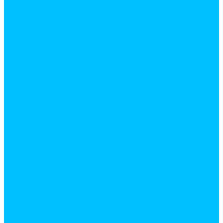
веревки
гладильные доски и сушки для белья, лианы
дверные коврики
клеенки
комоды
лупы
мешки и пакеты для мусора
почтовые ящики
стулья, табуреты, банкетки
тазы
товары для дома
точилки и точильные камни
уборочный инвентарь
хозяйственные тележки
шила
щетки, водосгоны
Электротовары
Дверные звонки
Кабель, провод и монтаж
Гофрированные трубы и комплектующие для
кабеля
Изолента и термоусадочные трубки
Кабель-каналы