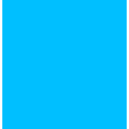
Подводка для воды
Полипропиленовые трубы и фитинги
Трубы ПНД и фитинги
Фитинги для стальных труб
Шланги для стиральных машин
Фильтры для питьевой воды
Фильтры механической очистки воды
Все для сада
горшки и кашпо
грунт
садовые фигуры
удобрения и химикаты
укрывные материалы
Инструмент
Аксессуары для электроинструмента
Биты, головки
Буры
Круги, диски
Пики и лопатки
Пилки
Прочие расходные материалы
Сверла
Электроды
Измерительный инструмент