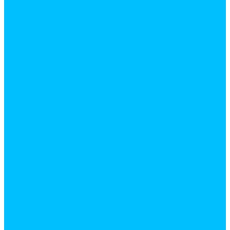
Плинтус, обналичник, штапик
Фанера
Плинтус ПВХ
Поликарбонат
Потолочная плитка и плинтус
Профиль для гипсокартона
Сетки
Вырубка
ПВС
ПВХ
Рабица
Сварная
Сухие строительные смеси
Гипс
затирки для швов
Известь
Мел
Монтажные смеси
Плиточные клеи
Смеси для выравнивания пола
Уголки штукатурные, маяки
Цемент
Шпатлевки