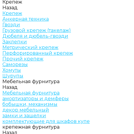
Крепеж
Назад
Крепеж
Анкерная техника
Гвозди
Грузовой крепеж (такелаж)
Дюбеля и дюбель-гвозди
Заклепки
Метрический крепеж
Перфорированный крепеж
Прочий крепеж
Саморезы
Хомуты
Шурупы
Мебельная фурнитура
Назад
Мебельная фурнитура
амортизаторы и демферы
бобышки, механизмы
декор мебельный
замки и защелки
комплектующие для шкафов купе
крепежная фурнитура
Назад