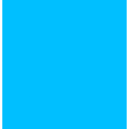
Бензин
Бетоноконтакт
Герметики
Акриловый
Полиуретановый
Санитарный
Силиконовый
Грунтовки
Добавки для строительных растворов
Жидкое стекло
Защитные средства
Керосин
Клеи
Жидкие гвозди
Клеевые стержни
Клей для дерева
Клей для напольных покрытий
Клей для обоев
Клей для обуви
Клей для пластика
Резиновый клей
Секундный клей
Средство для удаления клея