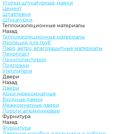
Уголки штукатурные, маяки
Цемент
Шпатлевки
Штукатурки
Теплоизоляционные материалы
Назад
Теплоизоляционные материалы
Изоляция для труб
Паро, ветро, влагозащитные материалы
Пенопласт
Пенополистирол
Подложки
Утеплители
Двери
Назад
Двери
Арки межкомнатные
Входные двери
Межкомнатные двери
Пороги алюминиевые
Фурнитура
Назад
Фурнитура
Дверные коробки, наличники и доборы