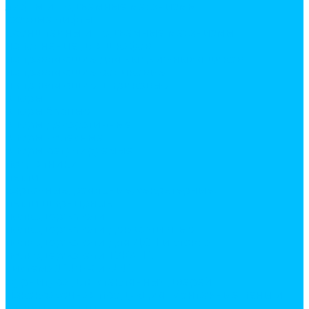
лифты и подъемные механизмы
газовые лифты
кронштейны и подъемные механизмы
наполнение для шкафов
направляющие для выдвижных ящиков
направляющие роликовые
направляющие шариковые
опоры
опоры барные
опоры декаративные
опоры колесные
опоры регулируемые
подпятники
петли
карточные, рояльные, секретерные,
петли шарнирные
полкодержатели
полкодержатели декоративные
полкодержатели для ДСП и стекла
полкодержатели ТУКАНО
система JOKER и UNO
фурнитура для стеклянных дверей
Лакокрасочная продукция. Монтажные пены и
жидкие гвозди