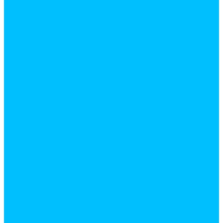
Политика обработки персональных данных
Сертификаты
Бренды
Фотогалерея
Покупки
Способы оплаты
Условия доставки товара
Возврат товара
Процесс передачи данных
Пользовательское соглашение
Политика конфиденциальности
Контакты
Реквизиты
Оплатить
...
Каталог товаров
Строительные и отделочные материалы
Армировочные материалы
Серпянки, стеклохолсты малярные
Сетки армированные
Скотч, малярные ленты
Строительные ленты
Фибра