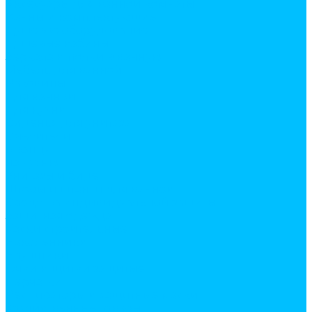
Аксесуары для ванной комнаты
Ванны и комплектующие
Душевое оборудование
Душевые кабины
Зеркала и полки в ванную
Мебель для ванной
Раковины
Для ванной
Для кухни
Сиденья для унитаза
Смесители
в ванну
на кухню
Унитазы и биде
Шторы и штанги для ванной
Средства индивидуальной защиты
Защитная одежда
Каски строительные
Наколенники
Наушники
Очки и щитки защитые
Перчатки
Респираторы и защитные маски
Хозяйственные товары