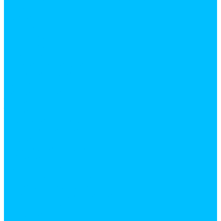
Косы
Лейки
Лопаты
Снеговые
Совковые
Штыковые
мотыги, рыхлители
Опрыскиватели
Серпы
Система полива
Тачки садовые
Тяпки
Электро инструмент
Бетоносмесители
Дрели
Клеевые пистолеты
Лобзики
Перфораторы
Сварочные аппараты
Строительные фены
Шлифовальные машинки
Шуруповерты
Сантехника