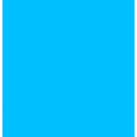
декор мебельный
замки и защелки
комплектующие для шкафов купе
крепежная фурнитура
евровинты
заглушки
скотч двухсторонний
уголки монтажные
шканты
кромочные материалы
канты пвх накладные
кромка меламиновая с клеем
крючки и ручки мебельные
крючки мебельные
ручки мебельные
кухонные аксессуары и фурнитура
корзины
кухонный плинтус и комплектующие
лотки для столовых приборов
планки для столешниц
подвески мебельные
посудосушители
труба 16мм и фурнитура к ней
труба 50мм и фурнитура к ней