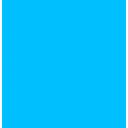
Вилки
Инструмент для зачистки и обжима проводов
Клемы для проводов
Комплектующие для ТВ провода
Патроны для ламп
Пробники, индикаторы
Прочие электрические комплектующие
Электрические обогреватели
Электроустановочные изделия
Выключатели
Подрозетники
Рамки для розеток и выключателей
Розетки
Услуги
Резка
Резка металла, доски, фанеры, линолеума и т.д.
Доставка
Кран манипулятор
Газель
Компания
Новости
Статьи
Отзывы
Вакансии