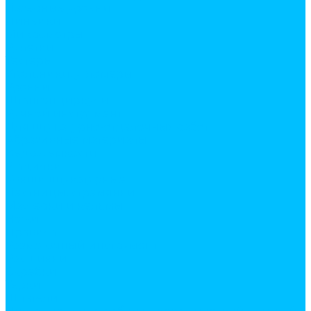
Лазерные уровни
Линейки
Микрометры
Рулетки
Тестеры
Угольники, угломеры
Уровни
Штангенциркули
Ручной инструмент
Для штукатурно-отделочных работ
Абразивные материалы
Ведра, емкости
Гладилки
Ковши штукатурные
Лестницы, стремянки
Мастерки и кельмы
Ножи
Правила
Разметочный инструмент
Расшивки
Скребки
Терки
Шпатели