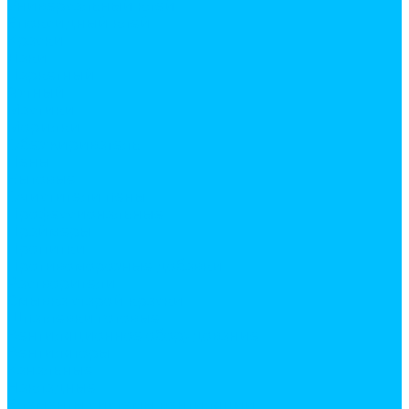
Универсальный клей
Эпоксидный клей
Краски
Лаки
Паркетный
Яхтный
Мастики
Морилки
Обезжириватель
Пены
Бытовые
Очистители пены
Профессиональные
Праймеры
Пропитки
Противоморозные добавки
Растворители
Смывка старой краски
Шпатлевки готовые
Вентиляционное оборудование
Вентиляторы
Канальные
Накладные
Элементы системы вентиляции