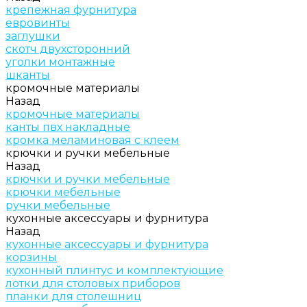
крепежная фурнитура
евровинты
заглушки
скотч двухсторонний
уголки монтажные
шканты
кромочные материалы
Назад
кромочные материалы
канты пвх накладные
кромка меламиновая с клеем
крючки и ручки мебельные
Назад
крючки и ручки мебельные
крючки мебельные
ручки мебельные
кухонные аксессуары и фурнитура
Назад
кухонные аксессуары и фурнитура
корзины
кухонный плинтус и комплектующие
лотки для столовых приборов
планки для столешниц