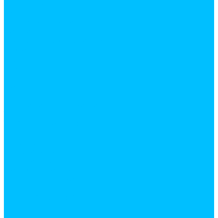
Газоблоки
Гипсокартон
Карнизы жалюзи
Кирпич
Кровельные материалы
Ламинат
Металлопрокат
Арматура
Квадрат
Лист
Полоса
Профилированный лист
Труба
Труба профильная
Уголок
Швеллер
Панели МДФ
Панели ПВХ
Пиломатериалы
Брус строганный
ДВП
Доска обрезная, брус
ДСП
ОСП