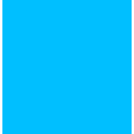
Накладные, бабочки
Петли для оконных и дверных блоков
Приварные
Прочее
Ручки дверные
Ручки защелки
Ручки раздельные
Цилиндровые механизмы
Крепеж
Анкерная техника
Гвозди
Грузовой крепеж (такелаж)
Дюбеля и дюбель-гвозди
Заклепки
Метрический крепеж
Перфорированный крепеж
Прочий крепеж
Саморезы
Хомуты
Шурупы
Мебельная фурнитура
амортизаторы и демферы
бобышки, механизмы