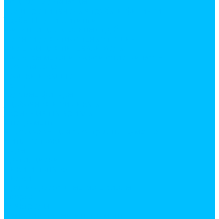
Подводка для воды
Полипропиленовые трубы и фитинги
Трубы ПНД и фитинги
Фитинги для стальных труб
Шланги для стиральных машин
Фильтры для питьевой воды
Фильтры механической очистки воды
Все для сада
горшки и кашпо
грунт
садовые фигуры
удобрения и химикаты
укрывные материалы
Инструмент
Аксессуары для электроинструмента
Биты, головки
Буры
Круги, диски
Пики и лопатки
Пилки
Прочие расходные материалы
Сверла
Электроды
Измерительный инструмент