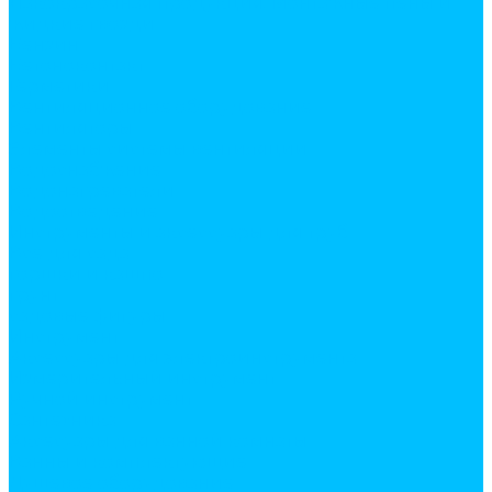
Лакокрасочная продукция. Монтажные пены и
жидкие гвозди
Бензин
Бетоноконтакт
Герметики
Вентиляционное оборудование
Вентиляторы
Элементы системы вентиляции
Водоснабжение
Водонагреватели
Водоотведение
Инструменты и аксессуары для труб
Все для сада
горшки и кашпо
грунт
садовые фигуры
Инструмент
Аксессуары для электроинструмента
Измерительный инструмент
Ручной инструмент
Сантехника
Аксесуары для ванной комнаты
Ванны и комплектующие
Душевое оборудование