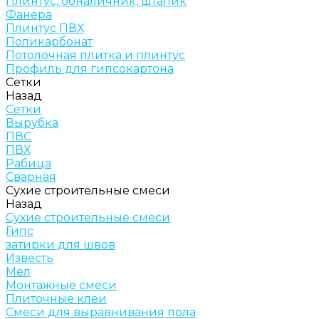
Плинтус, обналичник, штапик
Фанера
Плинтус ПВХ
Поликарбонат
Потолочная плитка и плинтус
Профиль для гипсокартона
Сетки
Назад
Сетки
Вырубка
ПВС
ПВХ
Рабица
Сварная
Сухие строительные смеси
Назад
Сухие строительные смеси
Гипс
затирки для швов
Известь
Мел
Монтажные смеси
Плиточные клеи
Смеси для выравнивания пола