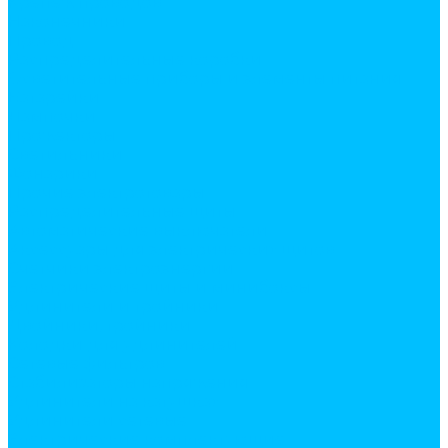
Крепеж проводов
Наконечники
Провод
Распределительные коробки
Осветительные приборы и элементы питания
Батарейки
Лампочки
Прожекторы
Светильники
Фонарики
Прочие электротовары
Распределительные щиты
Автоматические выключатели
Аксессуары для электрических щитов
Счетчики электроэнергии
Электрические щиты и минибоксы
Удлинители и тройники
Двойники, тройники
Колодки для удлинителей
Сетевые фильтров
Стабилизаторы напряжения
Удлинители на катушках
Удлинители сетевые
Электрические комплектующие