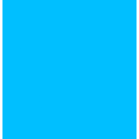
Инструмент для работы с керамической плиткой
Крестики, клинья для керамической плитки
Плиткорезы
Системы выравнивания
Малярный инструмент
Валики
Ванночки и кюветы
Кисти
Удлиняющие стержни
Отвертки
Наборы отверток
Отвертки звездочки
Отвертки крестовые
Отвертки с битами
Отвертки шлицевые
Паяльные лампы
Пистолеты для герметиков
Пистолеты для монтажной пены
Слесарно-столярный инструмент
Гвоздодеры, ломы
Киянки
Ключи
Кувалды
Молотки