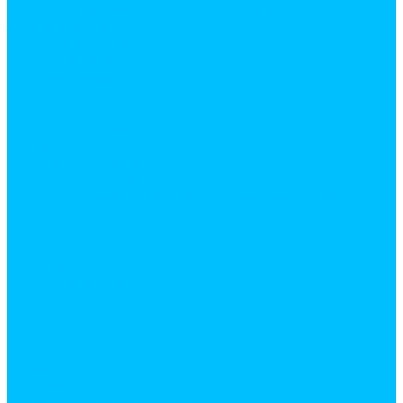
Средства индивидуальной защиты
Защитная одежда
Каски строительные
Наколенники
Хозяйственные товары
веревки
гладильные доски и сушки для белья, лианы
дверные коврики
Электротовары
Дверные звонки
Кабель, провод и монтаж
Осветительные приборы и элементы питания
Услуги
Резка
Резка металла, доски, фанеры, линолеума и т.д.
Доставка
Кран манипулятор
Газель
Компания
Новости
Статьи
Отзывы
Вакансии
Политика конфиденциальности