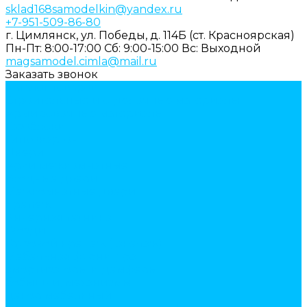
sklad168samodelkin@yandex.ru
+7-951-509-86-80
г. Цимлянск, ул. Победы, д. 114Б (ст. Красноярская)
Пн-Пт: 8:00-17:00
Cб: 9:00-15:00
Вс: Выходной
magsamodel.cimla@mail.ru
Заказать звонок
Каталог товаров
Строительные и отделочные материалы
Армировочные материалы
Газоблоки
Гипсокартон
Двери
Арки межкомнатные
Входные двери
Межкомнатные двери
Крепеж
Анкерная техника
Гвозди
Грузовой крепеж (такелаж)
Мебельная фурнитура
амортизаторы и демферы
бобышки, механизмы
декор мебельный