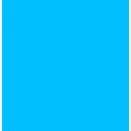
Напильники
Пилы
Резьбонарезной инструмент
Скобозабеватели и скобы
Стамески
Стеклорезы
Струбцины
Стусла
Шестигранники
Шарнирно-губцевый инструмент
Бокорезы
Болторезы
Круглогубцы
Кусачки
Ллинногубцы
ножницы по металлу
Плоскогубцы
Ящики для инструмента
Садовый инвентарь и инструмент
Буры садовые
Веники и метла
Вилы
Грабли
Инструмент для обрезки деревьев и кустарников