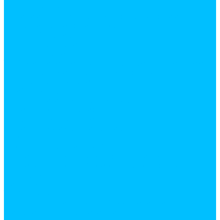
Воздуховоды
Ревизии, окна и дверцы для вентиляции
Решетки вентиляционные
Водоснабжение
Водонагреватели
Водоотведение
Трубы и фитинги для внутренней канализации
Инструменты и аксессуары для труб
Полотенцесушители
Приборы учета
Прокладки и комплектующие
Радиаторы отопления
Аксессуары для радиаторов
Радиаторы биметалические
Слив
Арматура для сливных бачков
Гофрированные трубы для раковины
Гофрированные трубы и манжеты для унитаза
Манжеты
Сифоны
Трубопровод
Металлопластиковые трубы и фитинги
Никелированные фитинги