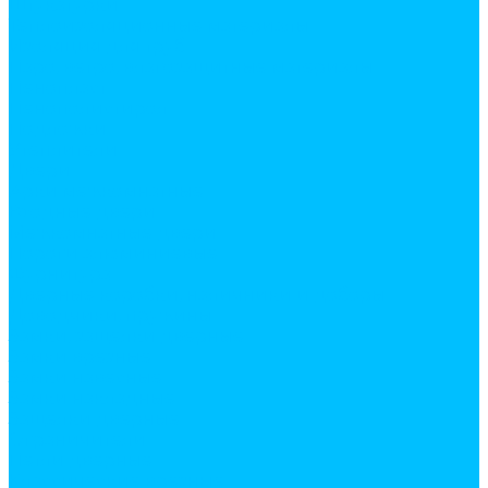
Штукатурки
Теплоизоляционные материалы
Изоляция для труб
Паро, ветро, влагозащитные материалы
Пенопласт
Пенополистирол
Подложки
Утеплители
Двери
Арки межкомнатные
Входные двери
Межкомнатные двери
Пороги алюминиевые
Фурнитура
Дверные коробки, наличники и доборы
Доводчики, пружины
Замки, защелки дверные
Замки врезные
Замки навесные
Замки накладные
Защелки дверные
Ограничители
Петли дверные
Классические врезные