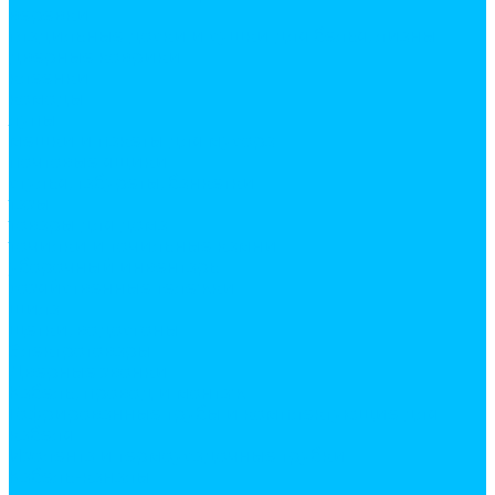
веревки
гладильные доски и сушки для белья, лианы
дверные коврики
клеенки
комоды
лупы
мешки и пакеты для мусора
почтовые ящики
стулья, табуреты, банкетки
тазы
товары для дома
точилки и точильные камни
уборочный инвентарь
хозяйственные тележки
шила
щетки, водосгоны
Электротовары
Дверные звонки
Кабель, провод и монтаж
Гофрированные трубы и комплектующие для
кабеля
Изолента и термоусадочные трубки
Кабель-каналы