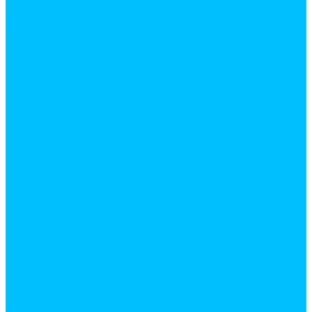
Универсальный клей
Эпоксидный клей
Краски
Лаки
Паркетный
Яхтный
Мастики
Морилки
Обезжириватель
Пены
Бытовые
Очистители пены
Профессиональные
Праймеры
Пропитки
Противоморозные добавки
Растворители
Смывка старой краски
Шпатлевки готовые
Вентиляционное оборудование
Вентиляторы
Канальные
Накладные
Элементы системы вентиляции