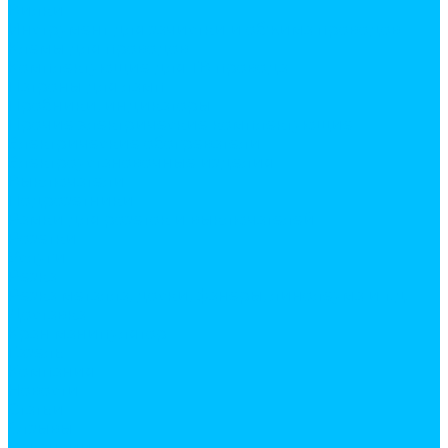
Вилки
Инструмент для зачистки и обжима проводов
Клемы для проводов
Комплектующие для ТВ провода
Патроны для ламп
Пробники, индикаторы
Прочие электрические комплектующие
Электрические обогреватели
Электроустановочные изделия
Выключатели
Подрозетники
Рамки для розеток и выключателей
Розетки
Услуги
Резка
Резка металла, доски, фанеры, линолеума и т.д.
Доставка
Кран манипулятор
Газель
Компания
Новости
Статьи
Отзывы
Вакансии