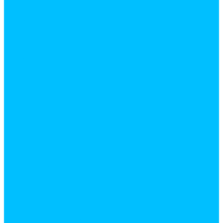
Напильники
Пилы
Резьбонарезной инструмент
Скобозабеватели и скобы
Стамески
Стеклорезы
Струбцины
Стусла
Шестигранники
Шарнирно-губцевый инструмент
Бокорезы
Болторезы
Круглогубцы
Кусачки
Ллинногубцы
ножницы по металлу
Плоскогубцы
Ящики для инструмента
Садовый инвентарь и инструмент
Буры садовые
Веники и метла
Вилы
Грабли
Инструмент для обрезки деревьев и кустарников