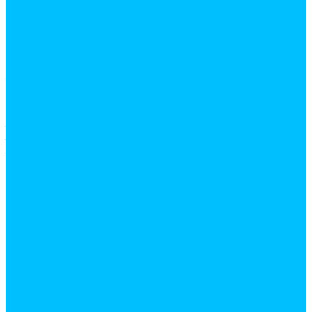
веревки
гладильные доски и сушки для белья, лианы
дверные коврики
клеенки
комоды
лупы
мешки и пакеты для мусора
почтовые ящики
стулья, табуреты, банкетки
тазы
товары для дома
точилки и точильные камни
уборочный инвентарь
хозяйственные тележки
шила
щетки, водосгоны
Электротовары
Дверные звонки
Кабель, провод и монтаж
Гофрированные трубы и комплектующие для
кабеля
Изолента и термоусадочные трубки
Кабель-каналы