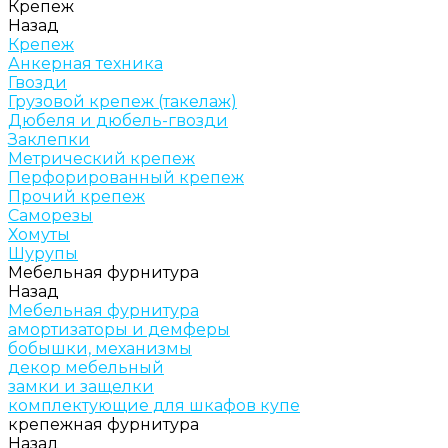
Крепеж
Назад
Крепеж
Анкерная техника
Гвозди
Грузовой крепеж (такелаж)
Дюбеля и дюбель-гвозди
Заклепки
Метрический крепеж
Перфорированный крепеж
Прочий крепеж
Саморезы
Хомуты
Шурупы
Мебельная фурнитура
Назад
Мебельная фурнитура
амортизаторы и демферы
бобышки, механизмы
декор мебельный
замки и защелки
комплектующие для шкафов купе
крепежная фурнитура
Назад