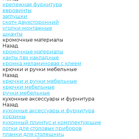
крепежная фурнитура
евровинты
заглушки
скотч двухсторонний
уголки монтажные
шканты
кромочные материалы
Назад
кромочные материалы
канты пвх накладные
кромка меламиновая с клеем
крючки и ручки мебельные
Назад
крючки и ручки мебельные
крючки мебельные
ручки мебельные
кухонные аксессуары и фурнитура
Назад
кухонные аксессуары и фурнитура
корзины
кухонный плинтус и комплектующие
лотки для столовых приборов
планки для столешниц