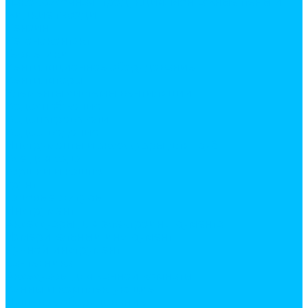
Лакокрасочная продукция. Монтажные пены и
жидкие гвозди
Бензин
Бетоноконтакт
Герметики
Вентиляционное оборудование
Вентиляторы
Элементы системы вентиляции
Водоснабжение
Водонагреватели
Водоотведение
Инструменты и аксессуары для труб
Все для сада
горшки и кашпо
грунт
садовые фигуры
Инструмент
Аксессуары для электроинструмента
Измерительный инструмент
Ручной инструмент
Сантехника
Аксесуары для ванной комнаты
Ванны и комплектующие
Душевое оборудование