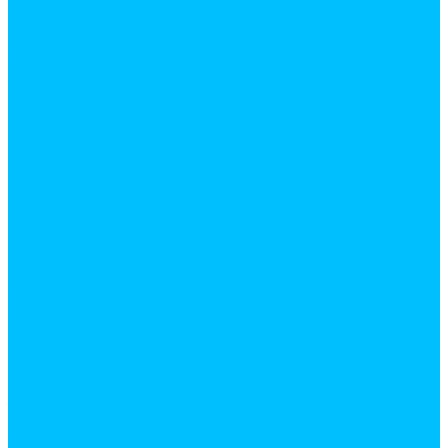
Лазерные уровни
Линейки
Микрометры
Рулетки
Тестеры
Угольники, угломеры
Уровни
Штангенциркули
Ручной инструмент
Для штукатурно-отделочных работ
Абразивные материалы
Ведра, емкости
Гладилки
Ковши штукатурные
Лестницы, стремянки
Мастерки и кельмы
Ножи
Правила
Разметочный инструмент
Расшивки
Скребки
Терки
Шпатели