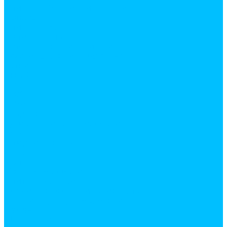
Плинтус, обналичник, штапик
Фанера
Плинтус ПВХ
Поликарбонат
Потолочная плитка и плинтус
Профиль для гипсокартона
Сетки
Вырубка
ПВС
ПВХ
Рабица
Сварная
Сухие строительные смеси
Гипс
затирки для швов
Известь
Мел
Монтажные смеси
Плиточные клеи
Смеси для выравнивания пола
Уголки штукатурные, маяки
Цемент
Шпатлевки