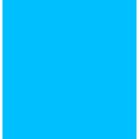
Политика обработки персональных данных
Сертификаты
Бренды
Фотогалерея
Покупки
Способы оплаты
Условия доставки товара
Возврат товара
Процесс передачи данных
Пользовательское соглашение
Политика конфиденциальности
Контакты
Реквизиты
Оплатить
...
Каталог товаров
Строительные и отделочные материалы
Армировочные материалы
Серпянки, стеклохолсты малярные
Сетки армированные
Скотч, малярные ленты
Строительные ленты
Фибра