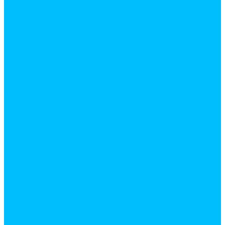
Инструмент для работы с керамической плиткой
Крестики, клинья для керамической плитки
Плиткорезы
Системы выравнивания
Малярный инструмент
Валики
Ванночки и кюветы
Кисти
Удлиняющие стержни
Отвертки
Наборы отверток
Отвертки звездочки
Отвертки крестовые
Отвертки с битами
Отвертки шлицевые
Паяльные лампы
Пистолеты для герметиков
Пистолеты для монтажной пены
Слесарно-столярный инструмент
Гвоздодеры, ломы
Киянки
Ключи
Кувалды
Молотки