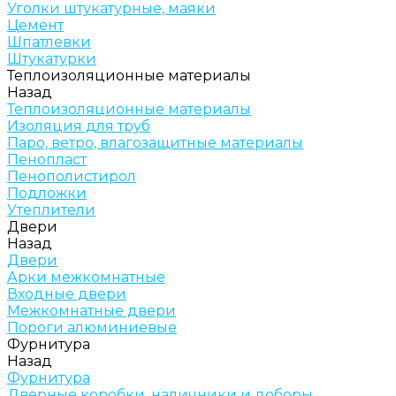
Уголки штукатурные, маяки
Цемент
Шпатлевки
Штукатурки
Теплоизоляционные материалы
Назад
Теплоизоляционные материалы
Изоляция для труб
Паро, ветро, влагозащитные материалы
Пенопласт
Пенополистирол
Подложки
Утеплители
Двери
Назад
Двери
Арки межкомнатные
Входные двери
Межкомнатные двери
Пороги алюминиевые
Фурнитура
Назад
Фурнитура
Дверные коробки, наличники и доборы