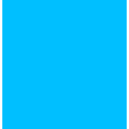
Косы
Лейки
Лопаты
Снеговые
Совковые
Штыковые
мотыги, рыхлители
Опрыскиватели
Серпы
Система полива
Тачки садовые
Тяпки
Электро инструмент
Бетоносмесители
Дрели
Клеевые пистолеты
Лобзики
Перфораторы
Сварочные аппараты
Строительные фены
Шлифовальные машинки
Шуруповерты
Сантехника