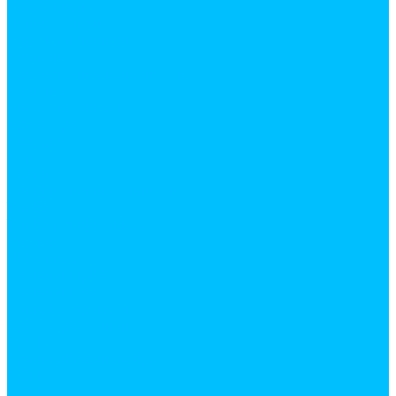
Газоблоки
Гипсокартон
Карнизы жалюзи
Кирпич
Кровельные материалы
Ламинат
Металлопрокат
Арматура
Квадрат
Лист
Полоса
Профилированный лист
Труба
Труба профильная
Уголок
Швеллер
Панели МДФ
Панели ПВХ
Пиломатериалы
Брус строганный
ДВП
Доска обрезная, брус
ДСП
ОСП