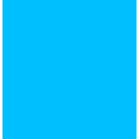
Крепеж проводов
Наконечники
Провод
Распределительные коробки
Осветительные приборы и элементы питания
Батарейки
Лампочки
Прожекторы
Светильники
Фонарики
Прочие электротовары
Распределительные щиты
Автоматические выключатели
Аксессуары для электрических щитов
Счетчики электроэнергии
Электрические щиты и минибоксы
Удлинители и тройники
Двойники, тройники
Колодки для удлинителей
Сетевые фильтров
Стабилизаторы напряжения
Удлинители на катушках
Удлинители сетевые
Электрические комплектующие