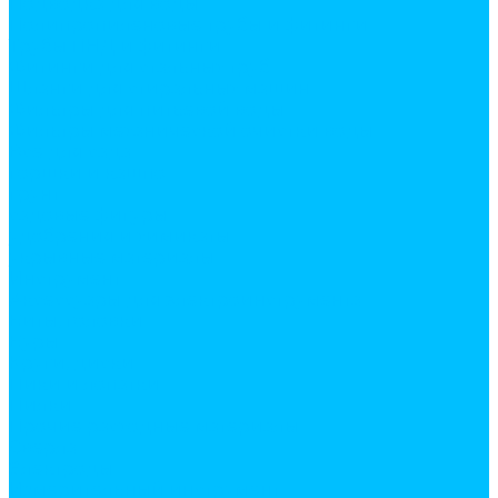
Подводка для воды
Полипропиленовые трубы и фитинги
Трубы ПНД и фитинги
Фитинги для стальных труб
Шланги для стиральных машин
Фильтры для питьевой воды
Фильтры механической очистки воды
Все для сада
горшки и кашпо
грунт
садовые фигуры
удобрения и химикаты
укрывные материалы
Инструмент
Аксессуары для электроинструмента
Биты, головки
Буры
Круги, диски
Пики и лопатки
Пилки
Прочие расходные материалы
Сверла
Электроды
Измерительный инструмент