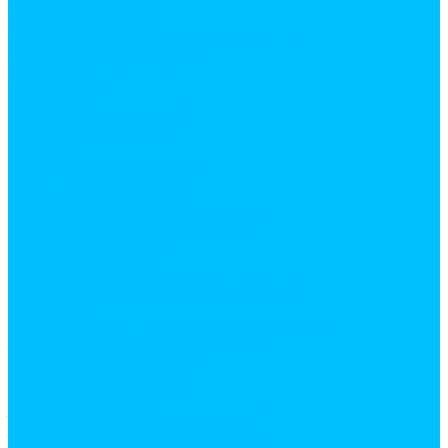
декор мебельный
замки и защелки
комплектующие для шкафов купе
крепежная фурнитура
евровинты
заглушки
скотч двухсторонний
уголки монтажные
шканты
кромочные материалы
канты пвх накладные
кромка меламиновая с клеем
крючки и ручки мебельные
крючки мебельные
ручки мебельные
кухонные аксессуары и фурнитура
корзины
кухонный плинтус и комплектующие
лотки для столовых приборов
планки для столешниц
подвески мебельные
посудосушители
труба 16мм и фурнитура к ней
труба 50мм и фурнитура к ней