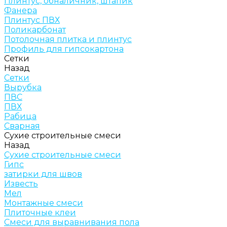
Плинтус, обналичник, штапик
Фанера
Плинтус ПВХ
Поликарбонат
Потолочная плитка и плинтус
Профиль для гипсокартона
Сетки
Назад
Сетки
Вырубка
ПВС
ПВХ
Рабица
Сварная
Сухие строительные смеси
Назад
Сухие строительные смеси
Гипс
затирки для швов
Известь
Мел
Монтажные смеси
Плиточные клеи
Смеси для выравнивания пола