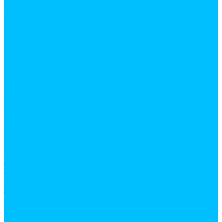
Штукатурки
Теплоизоляционные материалы
Изоляция для труб
Паро, ветро, влагозащитные материалы
Пенопласт
Пенополистирол
Подложки
Утеплители
Двери
Арки межкомнатные
Входные двери
Межкомнатные двери
Пороги алюминиевые
Фурнитура
Дверные коробки, наличники и доборы
Доводчики, пружины
Замки, защелки дверные
Замки врезные
Замки навесные
Замки накладные
Защелки дверные
Ограничители
Петли дверные
Классические врезные