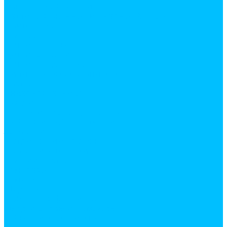
Накладные, бабочки
Петли для оконных и дверных блоков
Приварные
Прочее
Ручки дверные
Ручки защелки
Ручки раздельные
Цилиндровые механизмы
Крепеж
Анкерная техника
Гвозди
Грузовой крепеж (такелаж)
Дюбеля и дюбель-гвозди
Заклепки
Метрический крепеж
Перфорированный крепеж
Прочий крепеж
Саморезы
Хомуты
Шурупы
Мебельная фурнитура
амортизаторы и демферы
бобышки, механизмы