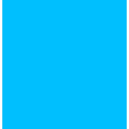
Бензин
Бетоноконтакт
Герметики
Акриловый
Полиуретановый
Санитарный
Силиконовый
Грунтовки
Добавки для строительных растворов
Жидкое стекло
Защитные средства
Керосин
Клеи
Жидкие гвозди
Клеевые стержни
Клей для дерева
Клей для напольных покрытий
Клей для обоев
Клей для обуви
Клей для пластика
Резиновый клей
Секундный клей
Средство для удаления клея