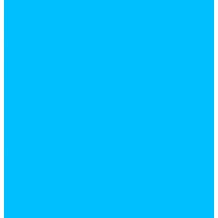
Аксесуары для ванной комнаты
Ванны и комплектующие
Душевое оборудование
Душевые кабины
Зеркала и полки в ванную
Мебель для ванной
Раковины
Для ванной
Для кухни
Сиденья для унитаза
Смесители
в ванну
на кухню
Унитазы и биде
Шторы и штанги для ванной
Средства индивидуальной защиты
Защитная одежда
Каски строительные
Наколенники
Наушники
Очки и щитки защитые
Перчатки
Респираторы и защитные маски
Хозяйственные товары