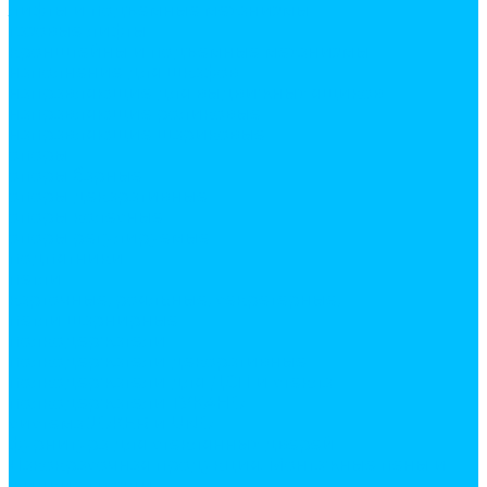
лифты и подъемные механизмы
газовые лифты
кронштейны и подъемные механизмы
наполнение для шкафов
направляющие для выдвижных ящиков
направляющие роликовые
направляющие шариковые
опоры
опоры барные
опоры декаративные
опоры колесные
опоры регулируемые
подпятники
петли
карточные, рояльные, секретерные,
петли шарнирные
полкодержатели
полкодержатели декоративные
полкодержатели для ДСП и стекла
полкодержатели ТУКАНО
система JOKER и UNO
фурнитура для стеклянных дверей
Лакокрасочная продукция. Монтажные пены и
жидкие гвозди