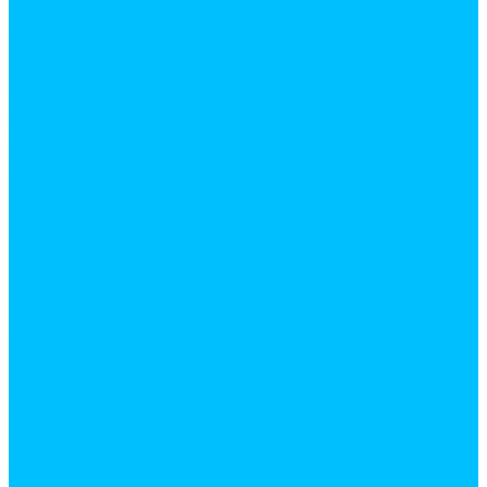
Воздуховоды
Ревизии, окна и дверцы для вентиляции
Решетки вентиляционные
Водоснабжение
Водонагреватели
Водоотведение
Трубы и фитинги для внутренней канализации
Инструменты и аксессуары для труб
Полотенцесушители
Приборы учета
Прокладки и комплектующие
Радиаторы отопления
Аксессуары для радиаторов
Радиаторы биметалические
Слив
Арматура для сливных бачков
Гофрированные трубы для раковины
Гофрированные трубы и манжеты для унитаза
Манжеты
Сифоны
Трубопровод
Металлопластиковые трубы и фитинги
Никелированные фитинги