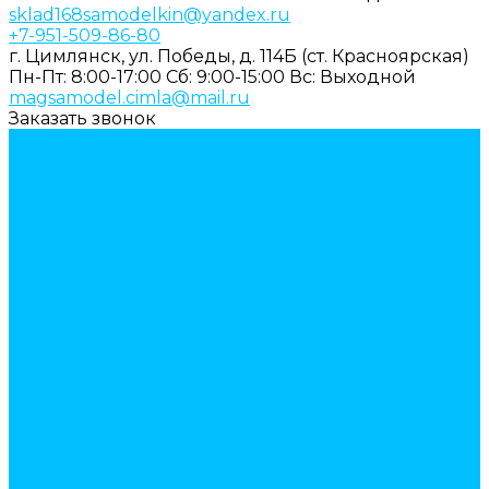
sklad168samodelkin@yandex.ru
+7-951-509-86-80
г. Цимлянск, ул. Победы, д. 114Б (ст. Красноярская)
Пн-Пт: 8:00-17:00
Cб: 9:00-15:00
Вс: Выходной
magsamodel.cimla@mail.ru
Заказать звонок
Каталог товаров
Строительные и отделочные материалы
Армировочные материалы
Газоблоки
Гипсокартон
Двери
Арки межкомнатные
Входные двери
Межкомнатные двери
Крепеж
Анкерная техника
Гвозди
Грузовой крепеж (такелаж)
Мебельная фурнитура
амортизаторы и демферы
бобышки, механизмы
декор мебельный