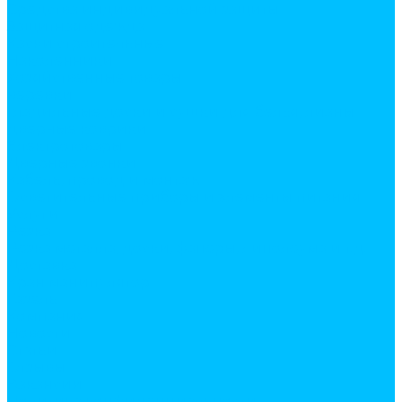
Средства индивидуальной защиты
Защитная одежда
Каски строительные
Наколенники
Хозяйственные товары
веревки
гладильные доски и сушки для белья, лианы
дверные коврики
Электротовары
Дверные звонки
Кабель, провод и монтаж
Осветительные приборы и элементы питания
Услуги
Резка
Резка металла, доски, фанеры, линолеума и т.д.
Доставка
Кран манипулятор
Газель
Компания
Новости
Статьи
Отзывы
Вакансии
Политика конфиденциальности